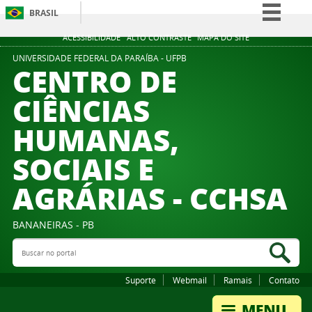
BRASIL
Simplifique!
ACESSIBILIDADE
ALTO CONTRASTE
MAPA DO SITE
Comunica BR
UNIVERSIDADE FEDERAL DA PARAÍBA - UFPB
CENTRO DE
Participe
CIÊNCIAS
Acesso à informação
HUMANAS,
Legislação
Canais
SOCIAIS E
AGRÁRIAS - CCHSA
BANANEIRAS - PB
Buscar no portal
Bus
Suporte
Webmail
Ramais
Contato