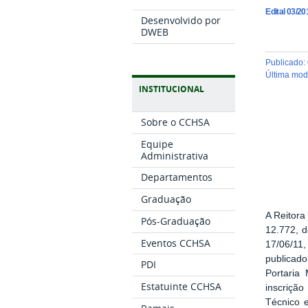
Edital 03/2
Desenvolvido por
DWEB
publicado
:
última mo
INSTITUCIONAL
Sobre o CCHSA
Equipe
Administrativa
Departamentos
Graduação
A Reitora
Pós-Graduação
12.772, d
Eventos CCHSA
17/06/11
publicad
PDI
Portari
Estatuinte CCHSA
inscrição
Técnico e