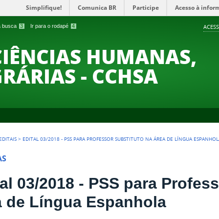
Simplifique!
Comunica BR
Participe
Acesso à infor
 a busca
3
Ir para o rodapé
4
ACESS
CIÊNCIAS HUMANAS,
GRÁRIAS - CCHSA
EDITAIS
>
EDITAL 03/2018 - PSS PARA PROFESSOR SUBSTITUTO NA ÁREA DE LÍNGUA ESPANHOL
AS
tal 03/2018 - PSS para Profes
a de Língua Espanhola