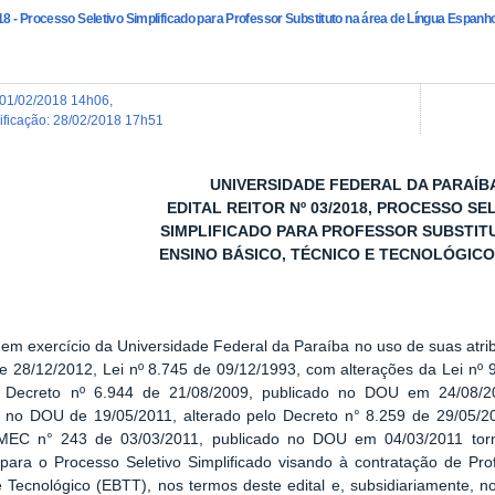
018 - Processo Seletivo Simplificado para Professor Substituto na área de Língua Esp
01/02/2018 14h06
,
dificação
:
28/02/2018 17h51
UNIVERSIDADE FEDERAL DA PARAÍB
EDITAL REITOR Nº 03/2018, PROCESSO SE
SIMPLIFICADO PARA PROFESSOR SUBSTIT
ENSINO BÁSICO, TÉCNICO E TECNOLÓGICO
 em exercício da Universidade Federal da Paraíba no uso de suas atri
e 28/12/2012, Lei nº 8.745 de
09/12/1993
, com alterações da Lei nº 
, Decreto nº 6.944 de 21/08/2009, publicado no DOU em 24/08/2
o no DOU de 19/05/2011, alterado pelo Decreto n° 8.259 de 29/05/2
a MEC n° 243 de
03/03/2011
, publicado no DOU em
04/03/2011
torn
 para o Processo Seletivo Simplificado visando à contratação de Pro
 Tecnológico (EBTT), nos termos deste edital e, subsidiariamente, 