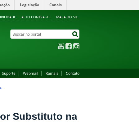
mação
Legislação
Canais
IBILIDADE
ALTO CONTRASTE
MAPA DO SITE
Buscar no portal
Buscar no portal
YouTube
Facebook
Instagram
Suporte
Webmail
Ramais
Contato
A
sor Substituto na