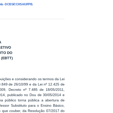
anhola - DCBS/CCHSA/UFPB.
A
LETIVO
UTO DO
 (EBTT)
buições e considerando os termos da Lei
9.849 de 26/10/99 e da Lei nº 12.425 de
009, Decreto nº 7.485 de 18/05/2011,
014, publicado no Dou de 30/05/2014 e
a público torna pública a abertura de
fessor Substituto para o Ensino Básico,
no que couber, da Resolução 07/2017 do