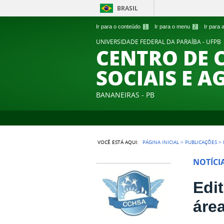
BRASIL
Ir para o conteúdo
1
Ir para o menu
2
Ir para
UNIVERSIDADE FEDERAL DA PARAÍBA - UFPB
CENTRO DE 
SOCIAIS E A
BANANEIRAS - PB
VOCÊ ESTÁ AQUI:
PÁGINA INICIAL
>
PUBLICAÇÕES
>
NOTÍCI
Edi
áre