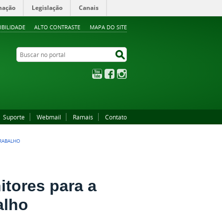
mação
Legislação
Canais
IBILIDADE
ALTO CONTRASTE
MAPA DO SITE
Buscar no portal
Buscar no portal
YouTube
Facebook
Instagram
Suporte
Webmail
Ramais
Contato
TRABALHO
itores para a
alho