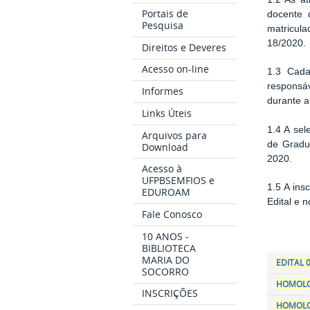
Portais de
docente 
Pesquisa
matricul
18/2020.
Direitos e Deveres
Acesso on-line
1.3 Cada
responsá
Informes
durante a
Links Úteis
1.4 A sel
Arquivos para
de Gradu
Download
2020.
Acesso à
UFPBSEMFIOS e
1.5 A ins
EDUROAM
Edital e 
Fale Conosco
10 ANOS -
BIBLIOTECA
MARIA DO
EDITAL 0
SOCORRO
HOMOLO
INSCRIÇÕES
HOMOLO