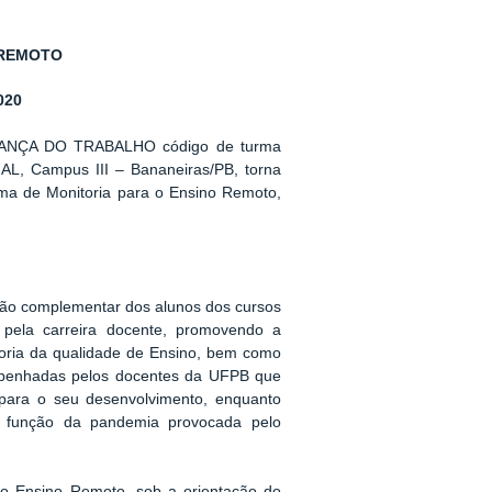
 REMOTO
020
URANÇA DO TRABALHO código de turma
Campus III – Bananeiras/PB, torna
rama de Monitoria para o Ensino Remoto,
ção complementar dos alunos dos cursos
 pela carreira docente, promovendo a
horia da qualidade de Ensino, bem como
empenhadas pelos docentes da UFPB que
 para o seu desenvolvimento, enquanto
em função da pandemia provocada pelo
a o Ensino Remoto, sob a orientação do