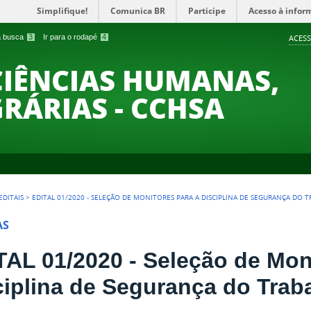
Simplifique!
Comunica BR
Participe
Acesso à infor
 a busca
3
Ir para o rodapé
4
ACESS
CIÊNCIAS HUMANAS,
GRÁRIAS - CCHSA
EDITAIS
>
EDITAL 01/2020 - SELEÇÃO DE MONITORES PARA A DISCIPLINA DE SEGURANÇA DO 
AS
TAL 01/2020 - Seleção de Mon
ciplina de Segurança do Trab