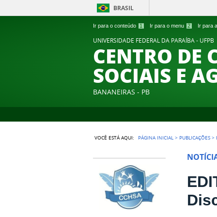
BRASIL
Ir para o conteúdo
1
Ir para o menu
2
Ir para
UNIVERSIDADE FEDERAL DA PARAÍBA - UFPB
CENTRO DE 
SOCIAIS E A
BANANEIRAS - PB
VOCÊ ESTÁ AQUI:
PÁGINA INICIAL
>
PUBLICAÇÕES
>
NOTÍCI
EDI
Dis