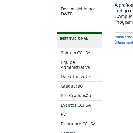
A profe
Desenvolvido por
código
DWEB
Campus I
Program
publicado
:
INSTITUCIONAL
última mo
Sobre o CCHSA
Equipe
Administrativa
Departamentos
Graduação
Pós-Graduação
Eventos CCHSA
PDI
Estatuinte CCHSA