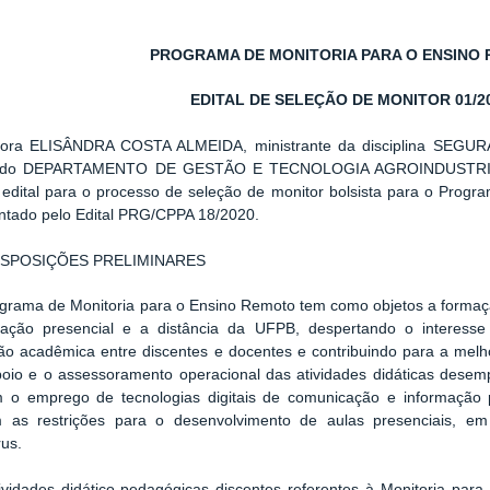
PROGRAMA DE MONITORIA PARA O ENSINO
EDITAL DE SELEÇÃO DE MONITOR 01/2
sora ELISÂNDRA COSTA ALMEIDA, ministrante da disciplina SEG
 do DEPARTAMENTO DE GESTÃO E TECNOLOGIA AGROINDUSTRIAL, 
 edital para o processo de seleção de monitor bolsista para o Prog
ntado pelo Edital PRG/CPPA 18/2020.
DISPOSIÇÕES PRELIMINARES
ograma de Monitoria para o Ensino Remoto tem como objetos a forma
ação presencial e a distância da UFPB, despertando o interesse
ão acadêmica entre discentes e docentes e contribuindo para a mel
poio e o assessoramento operacional das atividades didáticas des
m o emprego de tecnologias digitais de comunicação e informação
m as restrições para o desenvolvimento de aulas presenciais, 
us.
ividades didático-pedagógicas discentes referentes à Monitoria par