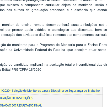
que ministra o componente curricular objeto da monitoria, serão 
ados nos cursos de graduação presencial e a distância que atend
 monitor de ensino remoto desempenhará suas atribuições sob 
vel por prestar apoio didático e tecnológico aos discentes, bem c
 execução das atividades didáticas remotas dos componentes curricula
eção de monitores para o Programa de Monitoria para o Ensino Remo
ação da Universidade Federal da Paraíba, que desejam atuar nest
crição do candidato implicará na aceitação total e incondicional das d
no Edital PRG/CPPA 18/2020
1/2020 - Seleção de Monitores para a Disciplina de Segurança do Trabalho
GAÇÃO DE INSCRIÇÕES
GAÇÃO DO RESULTADO FINAL