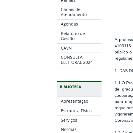
Ramais
Canais de
Atendimento
Agendas
Relatório de
Gestão
A profes
4103115
CAVN
público o
CONSULTA
regulame
ELEITORAL 2024
1. DAS 
1.1 O Pr
BIBLIOTECA
de gradu
cooperaç
Apresentação
para o a
requeira
Estrutura Física
vigorare
Serviços
Coronavír
Normas
1.2 As at