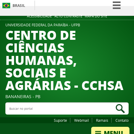
BRASIL
Simplifique!
ACESSIBILIDADE
ALTO CONTRASTE
MAPA DO SITE
Comunica BR
UNIVERSIDADE FEDERAL DA PARAÍBA - UFPB
CENTRO DE
Participe
CIÊNCIAS
Acesso à informação
HUMANAS,
Legislação
Canais
SOCIAIS E
AGRÁRIAS - CCHSA
BANANEIRAS - PB
Buscar no portal
Bus
Suporte
Webmail
Ramais
Contato