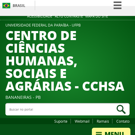
BRASIL
Simplifique!
ACESSIBILIDADE
ALTO CONTRASTE
MAPA DO SITE
Comunica BR
UNIVERSIDADE FEDERAL DA PARAÍBA - UFPB
CENTRO DE
Participe
CIÊNCIAS
Acesso à informação
HUMANAS,
Legislação
Canais
SOCIAIS E
AGRÁRIAS - CCHSA
BANANEIRAS - PB
Buscar no portal
Bus
Suporte
Webmail
Ramais
Contato