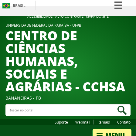
BRASIL
Simplifique!
ACESSIBILIDADE
ALTO CONTRASTE
MAPA DO SITE
Comunica BR
UNIVERSIDADE FEDERAL DA PARAÍBA - UFPB
CENTRO DE
Participe
CIÊNCIAS
Acesso à informação
HUMANAS,
Legislação
Canais
SOCIAIS E
AGRÁRIAS - CCHSA
BANANEIRAS - PB
Buscar no portal
Bus
Suporte
Webmail
Ramais
Contato