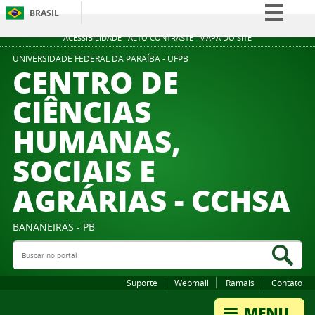
BRASIL
Simplifique!
ACESSIBILIDADE
ALTO CONTRASTE
MAPA DO SITE
Comunica BR
UNIVERSIDADE FEDERAL DA PARAÍBA - UFPB
CENTRO DE
Participe
CIÊNCIAS
Acesso à informação
HUMANAS,
Legislação
Canais
SOCIAIS E
AGRÁRIAS - CCHSA
BANANEIRAS - PB
Buscar no portal
Bus
Suporte
Webmail
Ramais
Contato