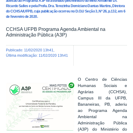
adesão ao Programa A3P foi assinado pelo Ministro do Meio Ambiente Dr.
Ricardo Salles e pela Profa. Dra. Terezinha Domiciano Dantas Martins, Diretora
do CCHSA/UFPB, cuja publicação ocorreu no D.O.U Seção 3, Nº 26, p.132, em 6
de fevereiro de 2020.
CCHSA UFPB Programa Agenda Ambiental na
Administração Pública (A3P)
publicado
:
11/02/2020 13h41
,
última modificação
:
11/02/2020 13h41
O Centro de Ciências
Exibir carrossel de imagens
Humanas Sociais e
Agrárias (CCHSA),
Campus III da UFPB,
Bananeiras, PB, aderiu
ao Programa Agenda
Ambiental na
Administração Pública
(A3P) do Ministério do