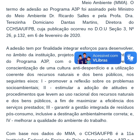
Meio Ambiente (MMA). O
termo de adesão ao Programa A3P foi assinado pelo Ministro
do Meio Ambiente Dr. Ricardo Salles e pela Profa. Dra.
Terezinha Domiciano Dantas Martins, Diretora do
CCHSA/UFPB, cuja publicação ocorreu no D.O.U Seção 3, Nº
26, p.132, em 6 de fevereiro de 2020.
A adesão tem por finalidade integrar esforços para desenvolver,
no âmbito da instituição, projetos destinados à implementação
do Programa A3P, com o objetivo de promover a
conscientização de uma cultura anti-desperdício e a utilização
coerente dos recursos naturais e dos bens públicos, nos
seguintes eixos: I - promover a reflexão sobre os problemas
socioambientais; II - estimular a adoção de atitudes e
procedimentos que levem ao uso racional dos recursos naturais
e dos bens públicos, a fim de maximizar a eficiência dos
serviços prestados; III - garantir a gestão integrada de resíduos
pós-consumo, inclusive a destinação ambientalmente correta; e,
IV - melhorar a qualidade do ambiente do trabalho.
Com base nos dados do MMA, o CCHSA/UFPB é a 11a