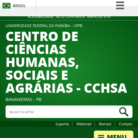
BRASIL
Simplifique!
ACESSIBILIDADE
ALTO CONTRASTE
MAPA DO SITE
Comunica BR
UNIVERSIDADE FEDERAL DA PARAÍBA - UFPB
CENTRO DE
Participe
CIÊNCIAS
Acesso à informação
HUMANAS,
Legislação
Canais
SOCIAIS E
AGRÁRIAS - CCHSA
BANANEIRAS - PB
Buscar no portal
Bus
Suporte
Webmail
Ramais
Contato