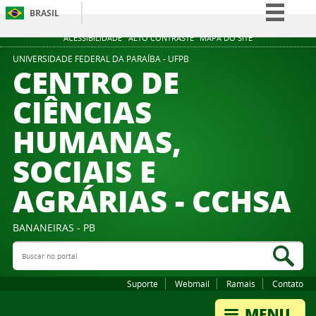
BRASIL
Simplifique!
ACESSIBILIDADE
ALTO CONTRASTE
MAPA DO SITE
Comunica BR
UNIVERSIDADE FEDERAL DA PARAÍBA - UFPB
CENTRO DE
Participe
CIÊNCIAS
Acesso à informação
HUMANAS,
Legislação
Canais
SOCIAIS E
AGRÁRIAS - CCHSA
BANANEIRAS - PB
Buscar no portal
Bus
Suporte
Webmail
Ramais
Contato