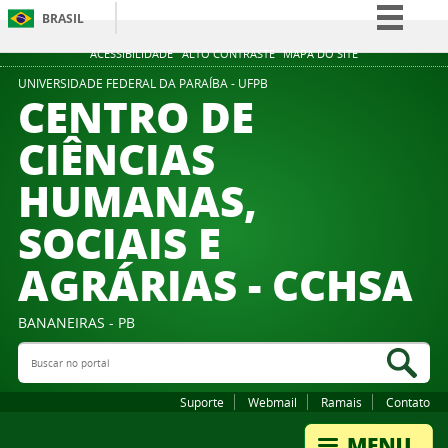
BRASIL
Simplifique!
ACESSIBILIDADE
ALTO CONTRASTE
MAPA DO SITE
Comunica BR
UNIVERSIDADE FEDERAL DA PARAÍBA - UFPB
CENTRO DE
Participe
CIÊNCIAS
Acesso à informação
HUMANAS,
Legislação
Canais
SOCIAIS E
AGRÁRIAS - CCHSA
BANANEIRAS - PB
Buscar no portal
Bus
Suporte
Webmail
Ramais
Contato