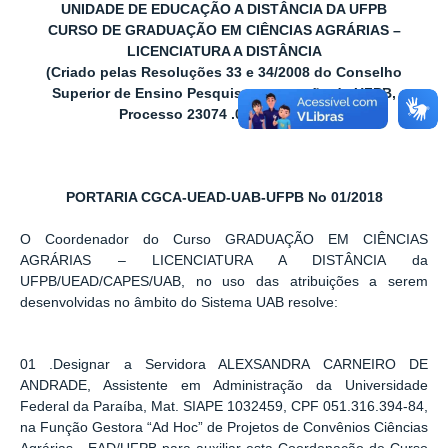
UNIDADE DE EDUCAÇÃO A DISTÂNCIA DA UFPB
CURSO DE GRADUAÇÃO EM CIÊNCIAS AGRÁRIAS –
LICENCIATURA A DISTÂNCIA
(Criado pelas Resoluções 33 e 34/2008 do Conselho
Superior de Ensino Pesquisa e extensão da UFPB,
Processo 23074 .008568/08-41
)
PORTARIA CGCA-UEAD-UAB-UFPB No 01/2018
O Coordenador do Curso GRADUAÇÃO EM CIÊNCIAS
AGRÁRIAS – LICENCIATURA A DISTÂNCIA da
UFPB/UEAD/CAPES/UAB, no uso das atribuições a serem
desenvolvidas no âmbito do Sistema UAB resolve:
01 .Designar a Servidora ALEXSANDRA CARNEIRO DE
ANDRADE, Assistente em Administração da Universidade
Federal da Paraíba, Mat. SIAPE 1032459, CPF 051.316.394-84,
na Função Gestora “Ad Hoc” de Projetos de Convênios Ciências