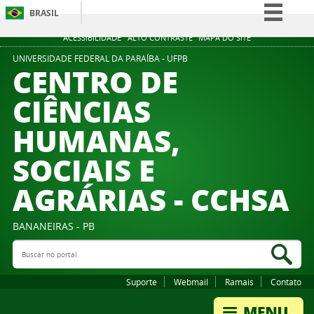
BRASIL
Simplifique!
ACESSIBILIDADE
ALTO CONTRASTE
MAPA DO SITE
Comunica BR
UNIVERSIDADE FEDERAL DA PARAÍBA - UFPB
CENTRO DE
Participe
CIÊNCIAS
Acesso à informação
HUMANAS,
Legislação
Canais
SOCIAIS E
AGRÁRIAS - CCHSA
BANANEIRAS - PB
Buscar no portal
Bus
Suporte
Webmail
Ramais
Contato