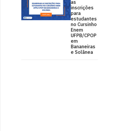
as
inscrições
para
estudantes
no Cursinho
Enem
UFPB/CPOP
em
Bananeiras
e Solânea