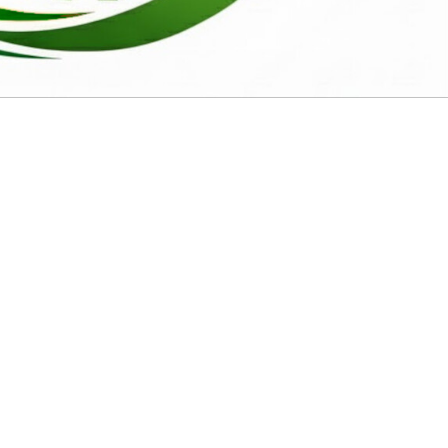
 e Agrárias – CCHSA
aíba