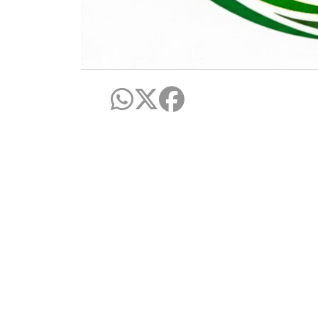
Centro de Ciências Humanas, Sociais
Rua João Pessoa, S/N, Bananeiras - Par
CEP: 58220-000
Telefone: +55 (83) 3533-5801
Contato