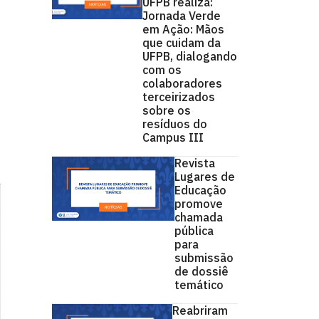
UFPB realiza:
Jornada Verde
em Ação: Mãos
que cuidam da
UFPB, dialogando
com os
colaboradores
terceirizados
sobre os
resíduos do
Campus III
Revista
Lugares de
Educação
promove
chamada
pública
para
submissão
de dossiê
temático
Reabriram