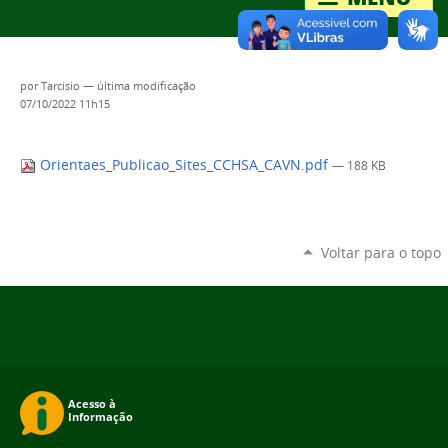
por
Tarcisio
—
última modificação
07/10/2022 11h15
Orientaes_Publicao_Sites_CCHSA_CAVN.pdf
— 188 KB
Voltar para o topo