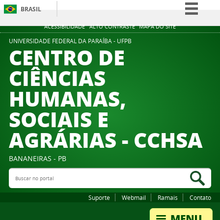
BRASIL
Simplifique!
ACESSIBILIDADE
ALTO CONTRASTE
MAPA DO SITE
Comunica BR
UNIVERSIDADE FEDERAL DA PARAÍBA - UFPB
CENTRO DE
Participe
CIÊNCIAS
Acesso à informação
HUMANAS,
Legislação
Canais
SOCIAIS E
AGRÁRIAS - CCHSA
BANANEIRAS - PB
Buscar no portal
Bus
Suporte
Webmail
Ramais
Contato