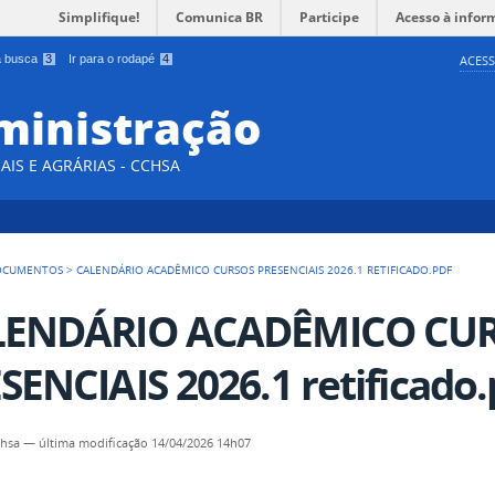
Simplifique!
Comunica BR
Participe
Acesso à infor
 a busca
3
Ir para o rodapé
4
ACESS
ministração
AIS E AGRÁRIAS - CCHSA
OCUMENTOS
>
CALENDÁRIO ACADÊMICO CURSOS PRESENCIAIS 2026.1 RETIFICADO.PDF
LENDÁRIO ACADÊMICO CU
SENCIAIS 2026.1 retificado.
chsa
—
última modificação
14/04/2026 14h07