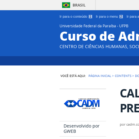
BRASIL
Ir para o conteúdo
1
Ir para o menu
2
Ir para
Universidade Federal da Paraíba - UFPB
Curso de Ad
CENTRO DE CIÊNCIAS HUMANAS, SOCI
VOCÊ ESTÁ AQUI:
PÁGINA INICIAL
>
CONTENTS
>
D
CA
PRE
por
cadm.c
Desenvolvido por
GWEB