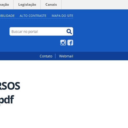
mação
Legislação
Canais
IBILIDADE
ALTO CONTRASTE
MAPA DO SITE
Buscar no portal
Buscar no portal
Instagram
Facebook
Contato
Webmail
RSOS
pdf