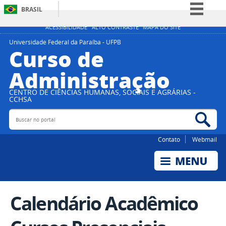
BRASIL
Simplifique!
ACESSIBILIDADE
ALTO CONTRASTE
MAPA DO SITE
Comunica BR
Universidade Federal da Paraíba - UFPB
Curso de
Participe
Administração
Acesso à informação
Legislação
CENTRO DE CIÊNCIAS HUMANAS, SOCIAIS E AGRÁRIAS -
CCHSA
Canais
Buscar no portal
Bus
Contato
Webmail
Calendário Acadêmico