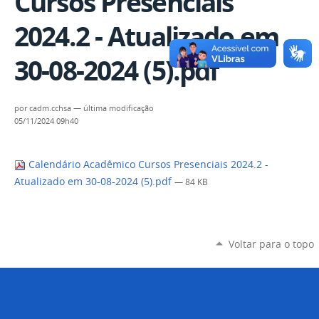
Cursos Presenciais
2024.2 - Atualizado em
30-08-2024 (5).pdf
por
cadm.cchsa
—
última modificação
05/11/2024 09h40
Calendário Acadêmico Cursos Presenciais 2024.2 -
Atualizado em 30-08-2024 (5).pdf
— 84 KB
Voltar para o topo