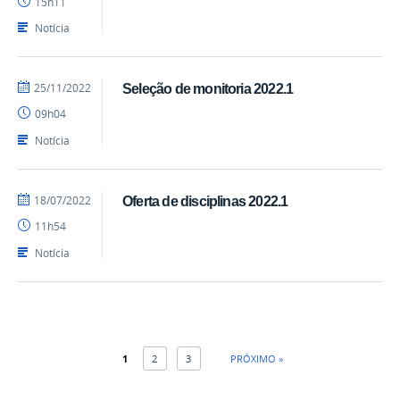
15h11
Notícia
por
publicado
25/11/2022
Seleção de monitoria 2022.1
cadm.cchsa
09h04
Notícia
por
publicado
18/07/2022
Oferta de disciplinas 2022.1
cadm.cchsa
11h54
Notícia
1
2
3
PRÓXIMO »