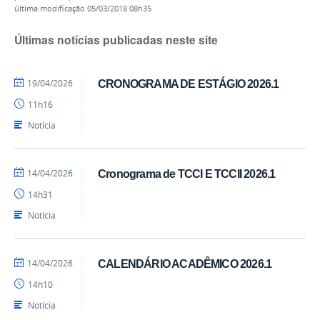
última modificação
05/03/2018 08h35
Últimas notícias publicadas neste site
por
publicado
19/04/2026
CRONOGRAMA DE ESTÁGIO 2026.1
cadm.cchsa
11h16
Notícia
por
publicado
14/04/2026
Cronograma de TCCI E TCCII 2026.1
cadm.cchsa
14h31
Notícia
por
publicado
14/04/2026
CALENDÁRIO ACADÊMICO 2026.1
cadm.cchsa
14h10
Notícia