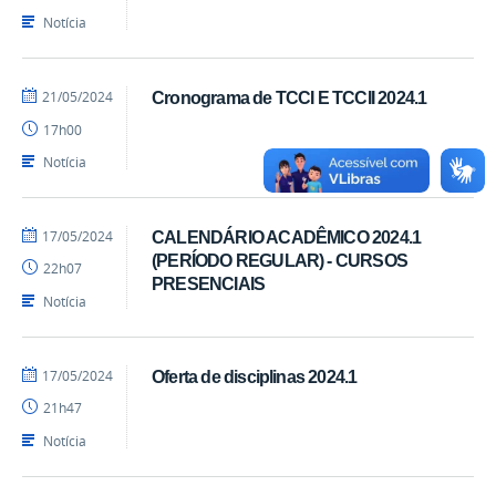
Notícia
por
publicado
21/05/2024
Cronograma de TCCI E TCCII 2024.1
cadm.cchsa
17h00
Notícia
por
publicado
17/05/2024
CALENDÁRIO ACADÊMICO 2024.1
cadm.cchsa
(PERÍODO REGULAR) - CURSOS
22h07
PRESENCIAIS
Notícia
por
publicado
17/05/2024
Oferta de disciplinas 2024.1
cadm.cchsa
21h47
Notícia