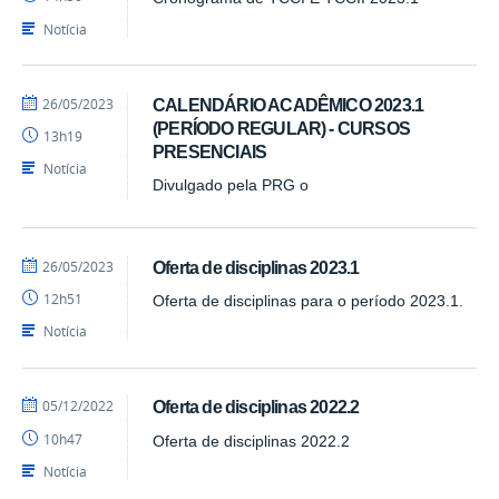
Notícia
por
publicado
26/05/2023
CALENDÁRIO ACADÊMICO 2023.1
cadm.cchsa
(PERÍODO REGULAR) - CURSOS
13h19
PRESENCIAIS
Notícia
Divulgado pela PRG o
por
publicado
26/05/2023
Oferta de disciplinas 2023.1
cadm.cchsa
12h51
Oferta de disciplinas para o período 2023.1.
Notícia
por
publicado
05/12/2022
Oferta de disciplinas 2022.2
cadm.cchsa
10h47
Oferta de disciplinas 2022.2
Notícia