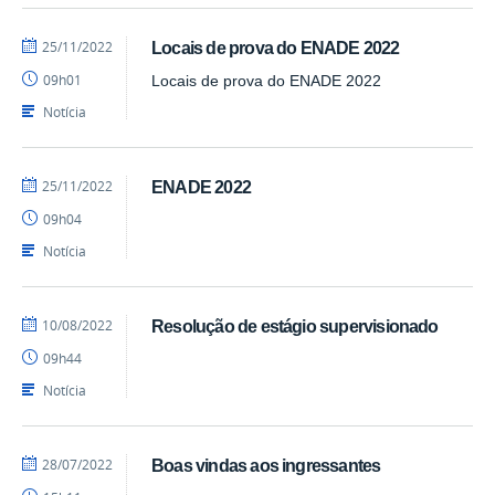
por
publicado
25/11/2022
Locais de prova do ENADE 2022
cadm.cchsa
09h01
Locais de prova do ENADE 2022
Notícia
por
publicado
25/11/2022
ENADE 2022
cadm.cchsa
09h04
Notícia
por
publicado
10/08/2022
Resolução de estágio supervisionado
cadm.cchsa
09h44
Notícia
por
publicado
28/07/2022
Boas vindas aos ingressantes
cadm.cchsa