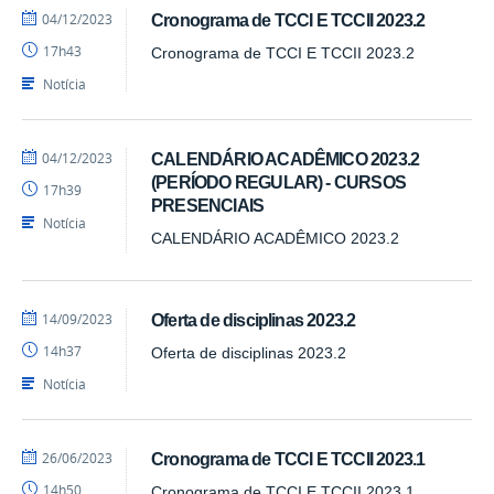
por
publicado
04/12/2023
Cronograma de TCCI E TCCII 2023.2
cadm.cchsa
17h43
Cronograma de TCCI E TCCII 2023.2
Notícia
por
publicado
04/12/2023
CALENDÁRIO ACADÊMICO 2023.2
cadm.cchsa
(PERÍODO REGULAR) - CURSOS
17h39
PRESENCIAIS
Notícia
CALENDÁRIO ACADÊMICO 2023.2
por
publicado
14/09/2023
Oferta de disciplinas 2023.2
cadm.cchsa
14h37
Oferta de disciplinas 2023.2
Notícia
por
publicado
26/06/2023
Cronograma de TCCI E TCCII 2023.1
cadm.cchsa
14h50
Cronograma de TCCI E TCCII 2023.1