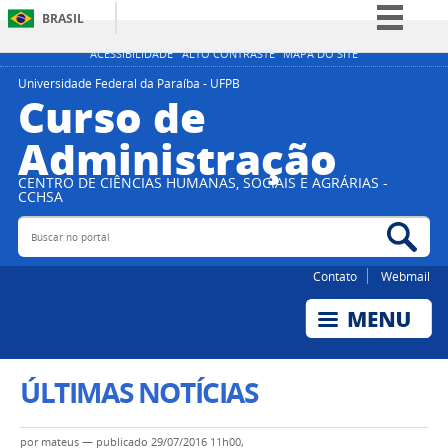
BRASIL
Simplifique!
ACESSIBILIDADE
ALTO CONTRASTE
MAPA DO SITE
Comunica BR
Universidade Federal da Paraíba - UFPB
Curso de
Participe
Administração
Acesso à informação
Legislação
CENTRO DE CIÊNCIAS HUMANAS, SOCIAIS E AGRÁRIAS -
CCHSA
Canais
Buscar no portal
Bus
Contato
Webmail
ÚLTIMAS NOTÍCIAS
por
mateus
—
publicado
29/07/2016 11h00,