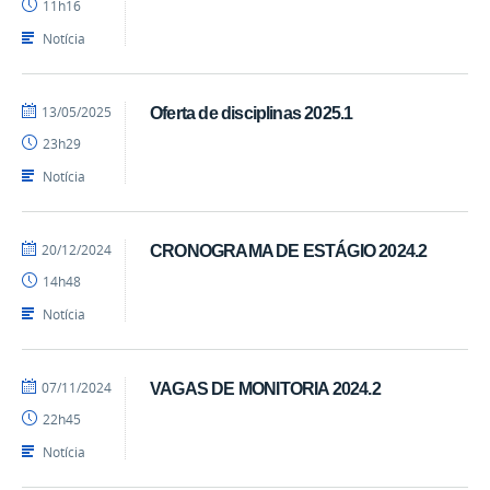
11h16
Notícia
por
publicado
13/05/2025
Oferta de disciplinas 2025.1
cadm.cchsa
23h29
Notícia
por
publicado
20/12/2024
CRONOGRAMA DE ESTÁGIO 2024.2
cadm.cchsa
14h48
Notícia
por
publicado
07/11/2024
VAGAS DE MONITORIA 2024.2
cadm.cchsa
22h45
Notícia