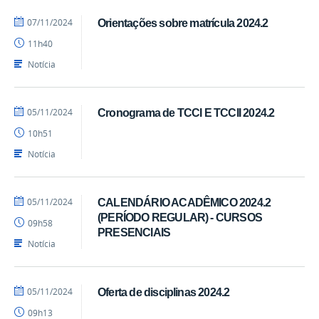
por
publicado
07/11/2024
Orientações sobre matrícula 2024.2
cadm.cchsa
11h40
Notícia
por
publicado
05/11/2024
Cronograma de TCCI E TCCII 2024.2
cadm.cchsa
10h51
Notícia
por
publicado
05/11/2024
CALENDÁRIO ACADÊMICO 2024.2
cadm.cchsa
(PERÍODO REGULAR) - CURSOS
09h58
PRESENCIAIS
Notícia
por
publicado
05/11/2024
Oferta de disciplinas 2024.2
cadm.cchsa
09h13