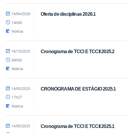
por
publicado
14/04/2026
Oferta de disciplinas 2026.1
cadm.cchsa
14h09
Notícia
por
publicado
16/10/2025
Cronograma de TCCI E TCCII 2025.2
cadm.cchsa
09h56
Notícia
por
publicado
14/05/2025
CRONOGRAMA DE ESTÁGIO 2025.1
cadm.cchsa
17h27
Notícia
por
publicado
14/05/2025
Cronograma de TCCI E TCCII 2025.1
cadm.cchsa