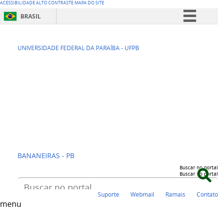
ACESSIBILIDADE
ALTO CONTRASTE
MAPA DO SITE
BRASIL
Simplifique!
CENTRO DE
Comunica BR
UNIVERSIDADE FEDERAL DA PARAÍBA - UFPB
Participe
CIÊNCIAS
Acesso à informação
HUMANAS,
Legislação
SOCIAIS E
Canais
AGRÁRIAS - CCHSA
BANANEIRAS - PB
Buscar no portal
Buscar no portal
Suporte
Webmail
Ramais
Contato
menu