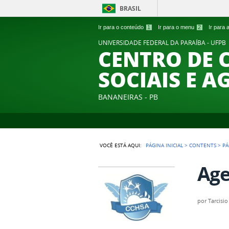
BRASIL
Ir para o conteúdo
1
Ir para o menu
2
Ir para
UNIVERSIDADE FEDERAL DA PARAÍBA - UFPB
CENTRO DE 
SOCIAIS E A
BANANEIRAS - PB
VOCÊ ESTÁ AQUI:
PÁGINA INICIAL
>
CONTENTS
>
PÁ
Age
por
Tarcisio