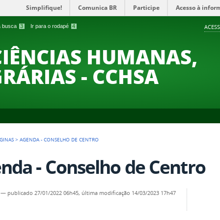
Simplifique!
Comunica BR
Participe
Acesso à infor
 a busca
3
Ir para o rodapé
4
ACESS
CIÊNCIAS HUMANAS,
GRÁRIAS - CCHSA
GINAS
>
AGENDA - CONSELHO DE CENTRO
nda - Conselho de Centro
—
publicado
27/01/2022 06h45,
última modificação
14/03/2023 17h47