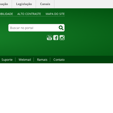
mação
Legislação
Canais
IBILIDADE
ALTO CONTRASTE
MAPA DO SITE
Buscar no portal
Buscar no portal
YouTube
Facebook
Instagram
Suporte
Webmail
Ramais
Contato