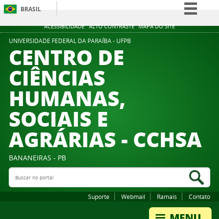
BRASIL
Simplifique!
ACESSIBILIDADE
ALTO CONTRASTE
MAPA DO SITE
Comunica BR
UNIVERSIDADE FEDERAL DA PARAÍBA - UFPB
CENTRO DE
Participe
CIÊNCIAS
Acesso à informação
HUMANAS,
Legislação
Canais
SOCIAIS E
AGRÁRIAS - CCHSA
BANANEIRAS - PB
Buscar no portal
Bus
Suporte
Webmail
Ramais
Contato