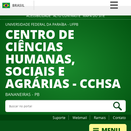
BRASIL
Simplifique!
ACESSIBILIDADE
ALTO CONTRASTE
MAPA DO SITE
Comunica BR
UNIVERSIDADE FEDERAL DA PARAÍBA - UFPB
CENTRO DE
Participe
CIÊNCIAS
Acesso à informação
HUMANAS,
Legislação
Canais
SOCIAIS E
AGRÁRIAS - CCHSA
BANANEIRAS - PB
Buscar no portal
Bus
Suporte
Webmail
Ramais
Contato