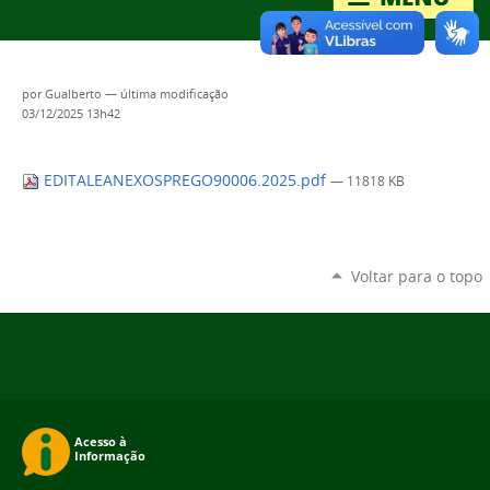
por
Gualberto
—
última modificação
03/12/2025 13h42
EDITALEANEXOSPREGO90006.2025.pdf
— 11818 KB
Voltar para o topo