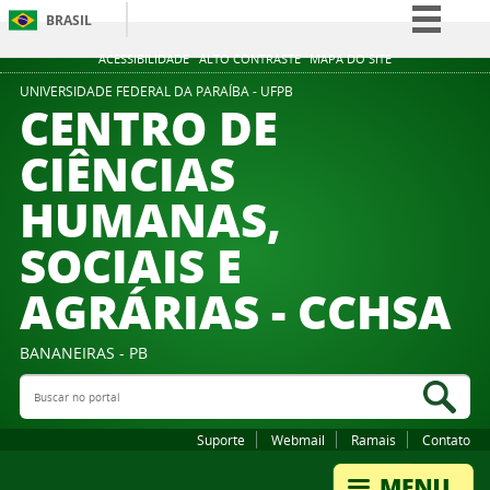
BRASIL
Simplifique!
ACESSIBILIDADE
ALTO CONTRASTE
MAPA DO SITE
Comunica BR
UNIVERSIDADE FEDERAL DA PARAÍBA - UFPB
CENTRO DE
Participe
CIÊNCIAS
Acesso à informação
HUMANAS,
Legislação
Canais
SOCIAIS E
AGRÁRIAS - CCHSA
BANANEIRAS - PB
Buscar no portal
Bus
Suporte
Webmail
Ramais
Contato