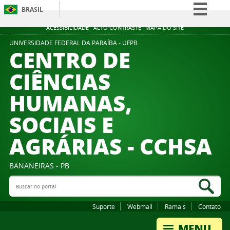
BRASIL
Simplifique!
ACESSIBILIDADE
ALTO CONTRASTE
MAPA DO SITE
Comunica BR
UNIVERSIDADE FEDERAL DA PARAÍBA - UFPB
CENTRO DE
Participe
CIÊNCIAS
Acesso à informação
HUMANAS,
Legislação
Canais
SOCIAIS E
AGRÁRIAS - CCHSA
BANANEIRAS - PB
Buscar no portal
Bus
Suporte
Webmail
Ramais
Contato