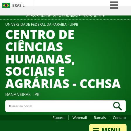
BRASIL
Simplifique!
ACESSIBILIDADE
ALTO CONTRASTE
MAPA DO SITE
Comunica BR
UNIVERSIDADE FEDERAL DA PARAÍBA - UFPB
CENTRO DE
Participe
CIÊNCIAS
Acesso à informação
HUMANAS,
Legislação
Canais
SOCIAIS E
AGRÁRIAS - CCHSA
BANANEIRAS - PB
Buscar no portal
Bus
Suporte
Webmail
Ramais
Contato