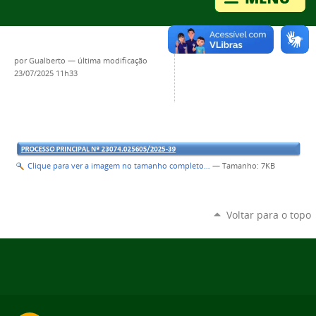
por
Gualberto
—
última modificação
23/07/2025 11h33
Clique para ver a imagem no tamanho completo…
—
Tamanho
: 7KB
Voltar para o topo