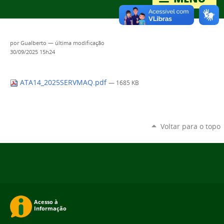
por
Gualberto
—
última modificação
30/09/2025 15h24
ATA14_2025SERVMAQ.pdf
— 1685 KB
Voltar para o topo