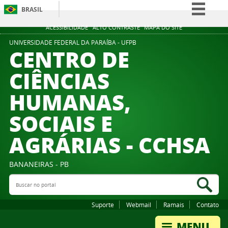
BRASIL
Simplifique!
ACESSIBILIDADE
ALTO CONTRASTE
MAPA DO SITE
Comunica BR
UNIVERSIDADE FEDERAL DA PARAÍBA - UFPB
CENTRO DE
Participe
CIÊNCIAS
Acesso à informação
HUMANAS,
Legislação
Canais
SOCIAIS E
AGRÁRIAS - CCHSA
BANANEIRAS - PB
Buscar no portal
Bus
Suporte
Webmail
Ramais
Contato