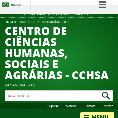
BRASIL
Simplifique!
ACESSIBILIDADE
ALTO CONTRASTE
MAPA DO SITE
Comunica BR
UNIVERSIDADE FEDERAL DA PARAÍBA - UFPB
CENTRO DE
Participe
CIÊNCIAS
Acesso à informação
HUMANAS,
Legislação
Canais
SOCIAIS E
AGRÁRIAS - CCHSA
BANANEIRAS - PB
Buscar no portal
Bus
Suporte
Webmail
Ramais
Contato