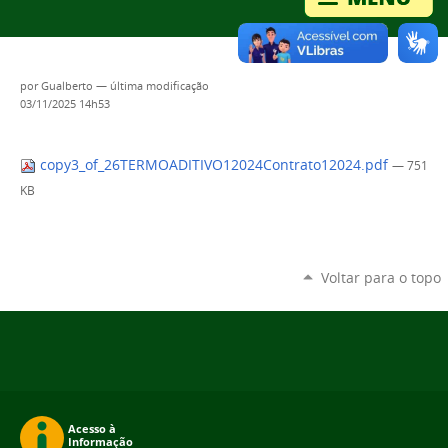
por
Gualberto
—
última modificação
03/11/2025 14h53
copy3_of_26TERMOADITIVO12024Contrato12024.pdf
— 751
KB
Voltar para o topo