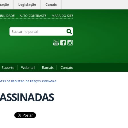
mação
Legislação
Canais
IBILIDADE
ALTO CONTRASTE
MAPA DO SITE
Buscar no portal
Buscar no portal
YouTube
Facebook
Instagram
Suporte
Webmail
Ramais
Contato
ATAS DE REGISTRO DE PREÇOS ASSINADAS
 ASSINADAS