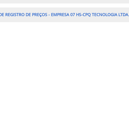
DE REGISTRO DE PREÇOS - EMPRESA
07
HS-CPQ TECNOLOGIA LTDA