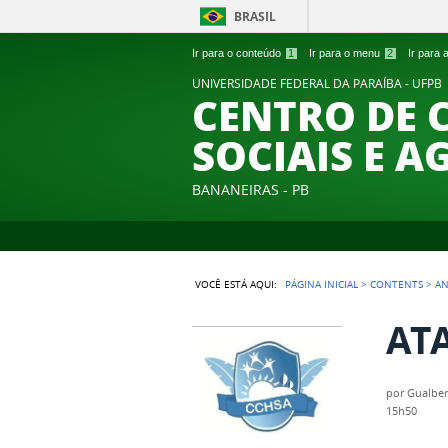
BRASIL
Ir para o conteúdo
1
Ir para o menu
2
Ir para
UNIVERSIDADE FEDERAL DA PARAÍBA - UFPB
CENTRO DE 
SOCIAIS E A
BANANEIRAS - PB
VOCÊ ESTÁ AQUI:
PÁGINA INICIAL
>
CONTENTS
>
A
ATA
por
Gualber
15h50