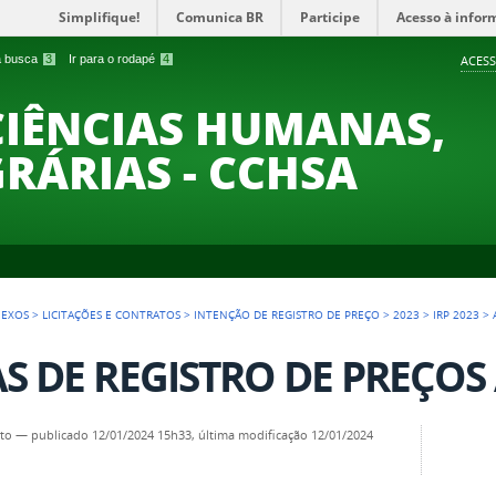
Simplifique!
Comunica BR
Participe
Acesso à infor
 a busca
3
Ir para o rodapé
4
ACESS
CIÊNCIAS HUMANAS,
GRÁRIAS - CCHSA
NEXOS
>
LICITAÇÕES E CONTRATOS
>
INTENÇÃO DE REGISTRO DE PREÇO
>
2023
>
IRP 2023
>
S DE REGISTRO DE PREÇOS
to
—
publicado
12/01/2024 15h33,
última modificação
12/01/2024