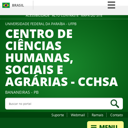
BRASIL
Simplifique!
ACESSIBILIDADE
ALTO CONTRASTE
MAPA DO SITE
Comunica BR
UNIVERSIDADE FEDERAL DA PARAÍBA - UFPB
CENTRO DE
Participe
CIÊNCIAS
Acesso à informação
HUMANAS,
Legislação
Canais
SOCIAIS E
AGRÁRIAS - CCHSA
BANANEIRAS - PB
Buscar no portal
Bus
Suporte
Webmail
Ramais
Contato