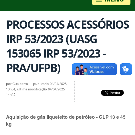
PROCESSOS ACESSÓRIOS
IRP 53/2023 (UASG
153065 IRP 53/2023 -
PRA/UFPB)
por
Gualberto
—
publicado
04/04/2025
13h51,
última modificação
04/04/2025
14h12
Aquisição de gás liquefeito de petróleo - GLP 13 e 45
kg