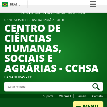
BRASIL
Simplifique!
ACESSIBILIDADE
ALTO CONTRASTE
MAPA DO SITE
Comunica BR
UNIVERSIDADE FEDERAL DA PARAÍBA - UFPB
CENTRO DE
Participe
CIÊNCIAS
Acesso à informação
HUMANAS,
Legislação
Canais
SOCIAIS E
AGRÁRIAS - CCHSA
BANANEIRAS - PB
Buscar no portal
Bus
Suporte
Webmail
Ramais
Contato