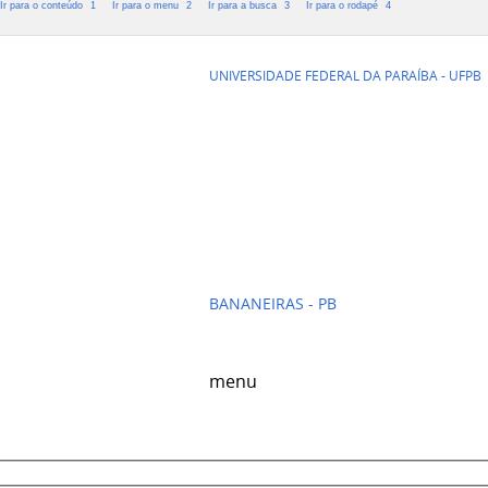
Ir para o conteúdo
1
Ir para o menu
2
Ir para a busca
3
Ir para o rodapé
4
CENTRO DE 
UNIVERSIDADE FEDERAL DA PARAÍBA - UFPB
SOCIAIS E A
BANANEIRAS - PB
menu