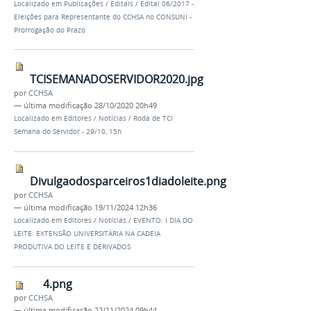
Localizado em
Publicações
/
Editais
/
Edital 06/2017 -
Eleições para Representante do CCHSA no CONSUNI -
Prorrogação do Prazo
TCISEMANADOSERVIDOR2020.jpg
por
CCHSA
—
última modificação
28/10/2020 20h49
Localizado em
Editores
/
Notícias
/
Roda de TCI
Semana do Servidor - 29/10, 15h
Divulgaodosparceiros1diadoleite.png
por
CCHSA
—
última modificação
19/11/2024 12h36
Localizado em
Editores
/
Notícias
/
EVENTO: I DIA DO
LEITE: EXTENSÃO UNIVERSITÁRIA NA CADEIA
PRODUTIVA DO LEITE E DERIVADOS
4.png
por
CCHSA
—
última modificação
22/11/2024 09h44