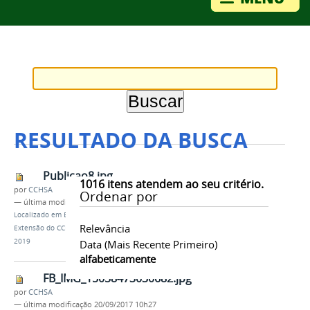
RESULTADO DA BUSCA
Publicao8.jpg
1016
itens atendem ao seu critério.
por
CCHSA
Ordenar por
—
última modificação
11/12/2019 18h07
Localizado em
Editores
/
Notícias
/
Projetos de
Relevância
Extensão do CCHSA vencem o prêmio Elo Cidadão
2019
Data (mais Recente Primeiro)
alfabeticamente
FB_IMG_15058473030682.jpg
por
CCHSA
—
última modificação
20/09/2017 10h27