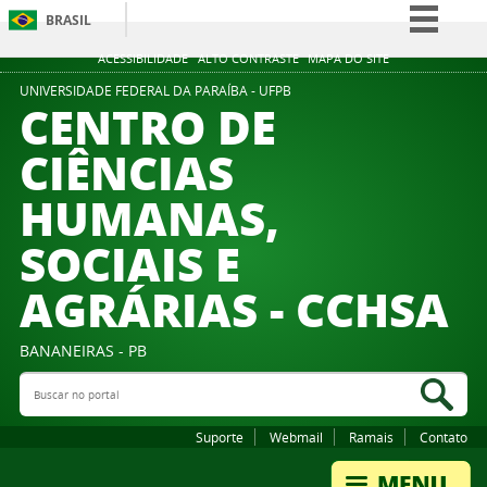
BRASIL
Simplifique!
ACESSIBILIDADE
ALTO CONTRASTE
MAPA DO SITE
Comunica BR
UNIVERSIDADE FEDERAL DA PARAÍBA - UFPB
CENTRO DE
Participe
CIÊNCIAS
Acesso à informação
HUMANAS,
Legislação
Canais
SOCIAIS E
AGRÁRIAS - CCHSA
BANANEIRAS - PB
Buscar no portal
Bus
Suporte
Webmail
Ramais
Contato