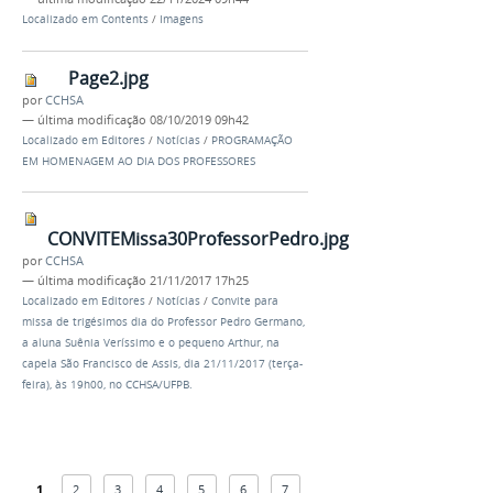
Localizado em
Contents
/
Imagens
Page2.jpg
por
CCHSA
—
última modificação
08/10/2019 09h42
Localizado em
Editores
/
Notícias
/
PROGRAMAÇÃO
EM HOMENAGEM AO DIA DOS PROFESSORES
CONVITEMissa30ProfessorPedro.jpg
por
CCHSA
—
última modificação
21/11/2017 17h25
Localizado em
Editores
/
Notícias
/
Convite para
missa de trigésimos dia do Professor Pedro Germano,
a aluna Suênia Veríssimo e o pequeno Arthur, na
capela São Francisco de Assis, dia 21/11/2017 (terça-
feira), às 19h00, no CCHSA/UFPB.
1
2
3
4
5
6
7