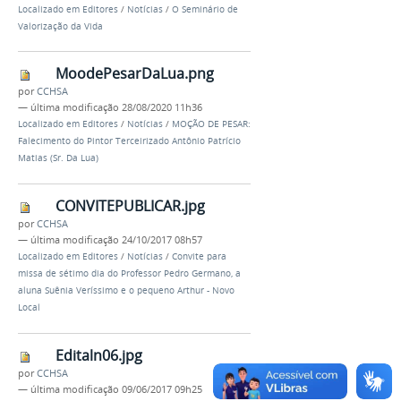
Localizado em
Editores
/
Notícias
/
O Seminário de
Valorização da Vida
MoodePesarDaLua.png
por
CCHSA
—
última modificação
28/08/2020 11h36
Localizado em
Editores
/
Notícias
/
MOÇÃO DE PESAR:
Falecimento do Pintor Terceirizado Antônio Patrício
Matias (Sr. Da Lua)
CONVITEPUBLICAR.jpg
por
CCHSA
—
última modificação
24/10/2017 08h57
Localizado em
Editores
/
Notícias
/
Convite para
missa de sétimo dia do Professor Pedro Germano, a
aluna Suênia Veríssimo e o pequeno Arthur - Novo
Local
Editaln06.jpg
por
CCHSA
—
última modificação
09/06/2017 09h25