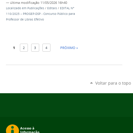
—
última modificação
11/05/2026 16h40
Localizado em
Publicações
/
Editais
/
EDITAL Nº
110/2025 – PROGEP-DSP - Concurso Público para
Professor de Libras Efetivo
1
2
3
4
PRÓXIMO »
Voltar para o topo