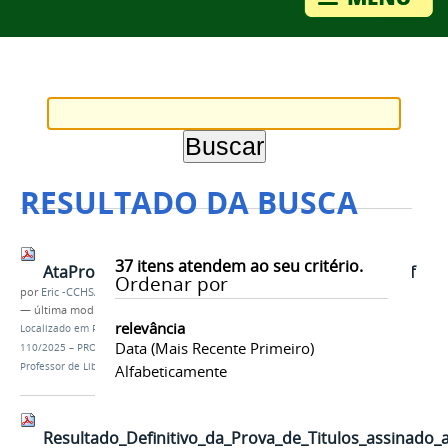
RESULTADO DA BUSCA
37
itens atendem ao seu critério.
AtaProvaEscritaLibraseEducaoInclusivaAnexo.pdf
Ordenar por
por
Eric -CCHSA
—
última modificação
24/04/2026 13h38
relevância
Localizado em
Publicações
/
Editais
/
EDITAL Nº
Data (mais Recente Primeiro)
110/2025 – PROGEP-DSP - Concurso Público para
Professor de Libras Efetivo
Alfabeticamente
Resultado_Definitivo_da_Prova_de_Titulos_assinado_