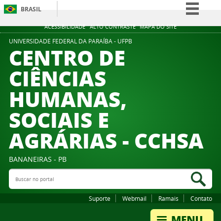
BRASIL
Simplifique!
ACESSIBILIDADE
ALTO CONTRASTE
MAPA DO SITE
Comunica BR
UNIVERSIDADE FEDERAL DA PARAÍBA - UFPB
CENTRO DE
Participe
CIÊNCIAS
Acesso à informação
HUMANAS,
Legislação
Canais
SOCIAIS E
AGRÁRIAS - CCHSA
BANANEIRAS - PB
Buscar no portal
Bus
Suporte
Webmail
Ramais
Contato