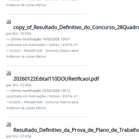
Professor de Libras Efetivo
copy_of_Resultado_Definitivo_do_Concurso_28Quadr
por
Eric -CCHSA
—
última modificação
14/05/2026 15h51
Localizado em
Publicações
/
Editais
/
EDITAL Nº
110/2025 – PROGEP-DSP - Concurso Público para
Professor de Libras Efetivo
20260122Edital110DOURetificaoI.pdf
por
Eric -CCHSA
—
última modificação
23/02/2026 13h12
Localizado em
Publicações
/
Editais
/
EDITAL Nº
110/2025 – PROGEP-DSP - Concurso Público para
Professor de Libras Efetivo
Resultado_Definitivo_da_Prova_de_Plano_de_Trabalh
por
Eric -CCHSA