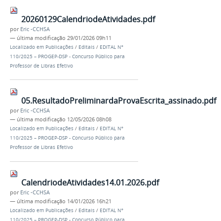
20260129CalendriodeAtividades.pdf
por
Eric -CCHSA
—
última modificação
29/01/2026 09h11
Localizado em
Publicações
/
Editais
/
EDITAL Nº
110/2025 – PROGEP-DSP - Concurso Público para
Professor de Libras Efetivo
05.ResultadoPreliminardaProvaEscrita_assinado.pdf
por
Eric -CCHSA
—
última modificação
12/05/2026 08h08
Localizado em
Publicações
/
Editais
/
EDITAL Nº
110/2025 – PROGEP-DSP - Concurso Público para
Professor de Libras Efetivo
CalendriodeAtividades14.01.2026.pdf
por
Eric -CCHSA
—
última modificação
14/01/2026 16h21
Localizado em
Publicações
/
Editais
/
EDITAL Nº
110/2025 – PROGEP-DSP - Concurso Público para