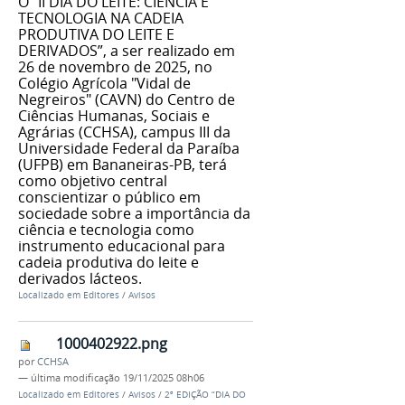
O “II DIA DO LEITE: CIÊNCIA E
TECNOLOGIA NA CADEIA
PRODUTIVA DO LEITE E
DERIVADOS”, a ser realizado em
26 de novembro de 2025, no
Colégio Agrícola "Vidal de
Negreiros" (CAVN) do Centro de
Ciências Humanas, Sociais e
Agrárias (CCHSA), campus III da
Universidade Federal da Paraíba
(UFPB) em Bananeiras-PB, terá
como objetivo central
conscientizar o público em
sociedade sobre a importância da
ciência e tecnologia como
instrumento educacional para
cadeia produtiva do leite e
derivados lácteos.
Localizado em
Editores
/
Avisos
1000402922.png
por
CCHSA
—
última modificação
19/11/2025 08h06
Localizado em
Editores
/
Avisos
/
2ª EDIÇÃO “DIA DO