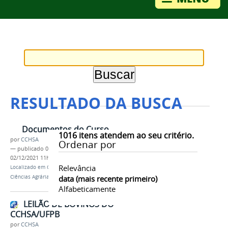
RESULTADO DA BUSCA
Documentos do Curso
1016
itens atendem ao seu critério.
por
CCHSA
Ordenar por
—
publicado
04/01/2026
—
última modificação
02/12/2021 11h10
Relevância
Localizado em
Contents
/
…
/
Licenciatura em
Ciências Agrárias
/
Documentos
data (mais recente primeiro)
Alfabeticamente
LEILÃO DE BOVINOS DO
CCHSA/UFPB
por
CCHSA