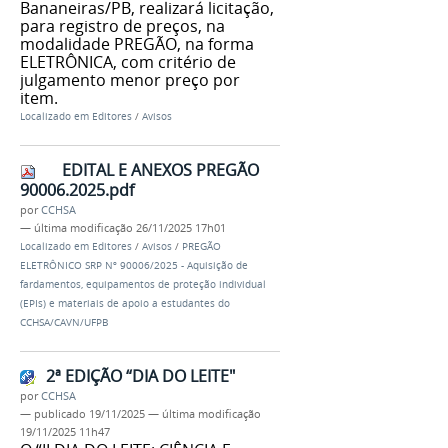
Bananeiras/PB, realizará licitação,
para registro de preços, na
modalidade PREGÃO, na forma
ELETRÔNICA, com critério de
julgamento menor preço por
item.
Localizado em
Editores
/
Avisos
EDITAL E ANEXOS PREGÃO
90006.2025.pdf
por
CCHSA
—
última modificação
26/11/2025 17h01
Localizado em
Editores
/
Avisos
/
PREGÃO
ELETRÔNICO SRP Nº 90006/2025 - Aquisição de
fardamentos, equipamentos de proteção individual
(EPIs) e materiais de apoio a estudantes do
CCHSA/CAVN/UFPB
2ª EDIÇÃO “DIA DO LEITE"
por
CCHSA
—
publicado
19/11/2025
—
última modificação
19/11/2025 11h47