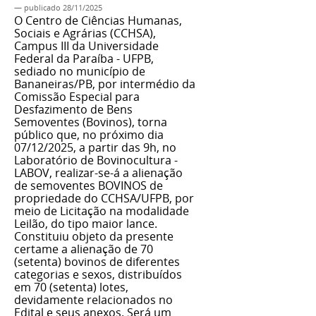
—
publicado
28/11/2025
O Centro de Ciências Humanas,
Sociais e Agrárias (CCHSA),
Campus III da Universidade
Federal da Paraíba - UFPB,
sediado no município de
Bananeiras/PB, por intermédio da
Comissão Especial para
Desfazimento de Bens
Semoventes (Bovinos), torna
público que, no próximo dia
07/12/2025, a partir das 9h, no
Laboratório de Bovinocultura -
LABOV, realizar-se-á a alienação
de semoventes BOVINOS de
propriedade do CCHSA/UFPB, por
meio de Licitação na modalidade
Leilão, do tipo maior lance.
Constituiu objeto da presente
certame a alienação de 70
(setenta) bovinos de diferentes
categorias e sexos, distribuídos
em 70 (setenta) lotes,
devidamente relacionados no
Edital e seus anexos. Será um