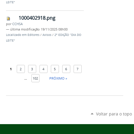
LEITE"
1000402918.png
por
CCHSA
—
última modificação
19/11/2025 08h00
Localizado em
Editores
/
Avisos
/
2ª EDIÇÃO “DIA DO
LEITE"
1
2
3
4
5
6
7
...
102
PRÓXIMO »
Voltar para o topo