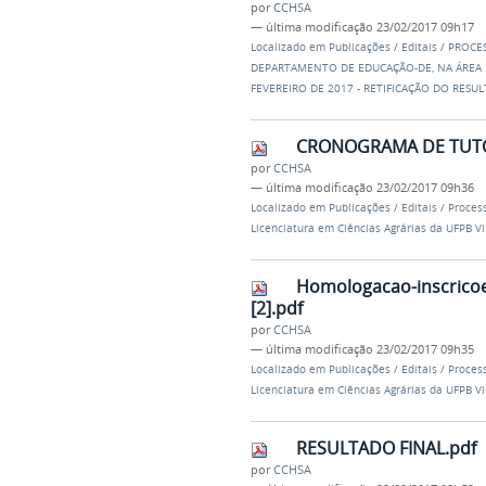
por
CCHSA
—
última modificação
23/02/2017 09h17
Localizado em
Publicações
/
Editais
/
PROCES
DEPARTAMENTO DE EDUCAÇÃO-DE, NA ÁREA D
FEVEREIRO DE 2017 - RETIFICAÇÃO DO RESU
CRONOGRAMA DE TUTO
por
CCHSA
—
última modificação
23/02/2017 09h36
Localizado em
Publicações
/
Editais
/
Process
Licenciatura em Ciências Agrárias da UFP
Homologacao-inscricoe
[2].pdf
por
CCHSA
—
última modificação
23/02/2017 09h35
Localizado em
Publicações
/
Editais
/
Process
Licenciatura em Ciências Agrárias da UFP
RESULTADO FINAL.pdf
por
CCHSA