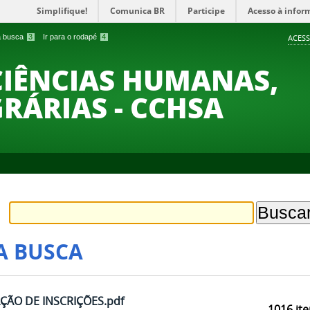
Simplifique!
Comunica BR
Participe
Acesso à infor
 a busca
3
Ir para o rodapé
4
ACESS
CIÊNCIAS HUMANAS,
GRÁRIAS - CCHSA
A BUSCA
ÃO DE INSCRIÇÕES.pdf
1016
ite