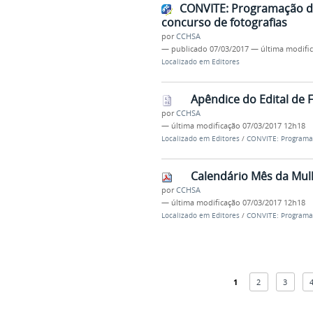
CONVITE: Programação d
concurso de fotografias
por
CCHSA
—
publicado
07/03/2017
—
última modifi
Localizado em
Editores
Apêndice do Edital de 
por
CCHSA
—
última modificação
07/03/2017 12h18
Localizado em
Editores
/
CONVITE: Programaç
Calendário Mês da Mul
por
CCHSA
—
última modificação
07/03/2017 12h18
Localizado em
Editores
/
CONVITE: Programaç
1
2
3