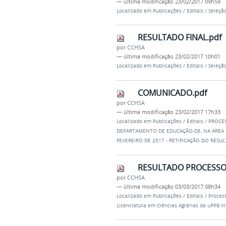
—
última modificação
23/02/2017 09h59
Localizado em
Publicações
/
Editais
/
Seleção
RESULTADO FINAL.pdf
por
CCHSA
—
última modificação
23/02/2017 10h01
Localizado em
Publicações
/
Editais
/
Seleção
COMUNICADO.pdf
por
CCHSA
—
última modificação
23/02/2017 17h33
Localizado em
Publicações
/
Editais
/
PROCES
DEPARTAMENTO DE EDUCAÇÃO-DE, NA ÁREA D
FEVEREIRO DE 2017 - RETIFICAÇÃO DO RESU
RESULTADO PROCESSO S
por
CCHSA
—
última modificação
03/03/2017 08h34
Localizado em
Publicações
/
Editais
/
Process
Licenciatura em Ciências Agrárias da UFP