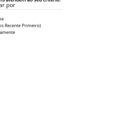
ar por
ia
is Recente Primeiro)
camente