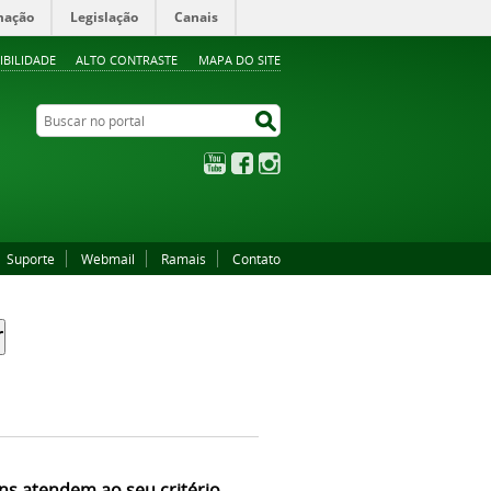
mação
Legislação
Canais
IBILIDADE
ALTO CONTRASTE
MAPA DO SITE
Buscar no portal
Buscar no portal
YouTube
Facebook
Instagram
Suporte
Webmail
Ramais
Contato
ns atendem ao seu critério.