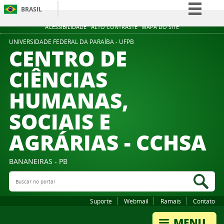
BRASIL
Simplifique!
ACESSIBILIDADE
ALTO CONTRASTE
MAPA DO SITE
Comunica BR
UNIVERSIDADE FEDERAL DA PARAÍBA - UFPB
CENTRO DE
Participe
CIÊNCIAS
Acesso à informação
HUMANAS,
Legislação
Canais
SOCIAIS E
AGRÁRIAS - CCHSA
BANANEIRAS - PB
Buscar no portal
Bus
Suporte
Webmail
Ramais
Contato