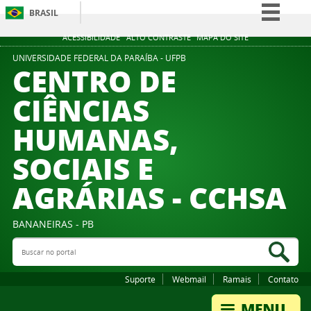
BRASIL
Simplifique!
ACESSIBILIDADE
ALTO CONTRASTE
MAPA DO SITE
Comunica BR
UNIVERSIDADE FEDERAL DA PARAÍBA - UFPB
CENTRO DE
Participe
CIÊNCIAS
Acesso à informação
HUMANAS,
Legislação
Canais
SOCIAIS E
AGRÁRIAS - CCHSA
BANANEIRAS - PB
Buscar no portal
Bus
Suporte
Webmail
Ramais
Contato