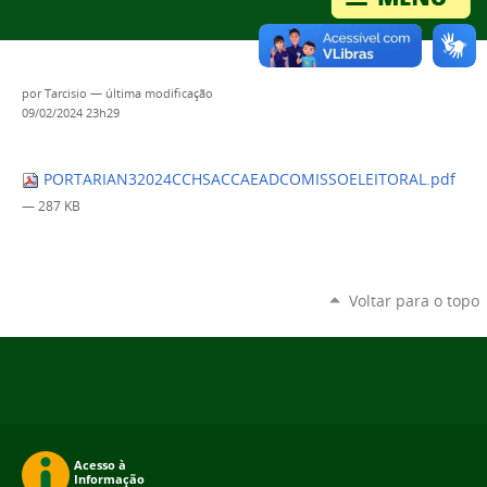
por
Tarcisio
—
última modificação
09/02/2024 23h29
PORTARIAN32024CCHSACCAEADCOMISSOELEITORAL.pdf
— 287 KB
Voltar para o topo