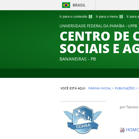
BRASIL
Ir para o conteúdo
1
Ir para o menu
2
Ir para
UNIVERSIDADE FEDERAL DA PARAÍBA - UFPB
CENTRO DE 
SOCIAIS E A
BANANEIRAS - PB
VOCÊ ESTÁ AQUI:
PÁGINA INICIAL
>
PUBLICAÇÕES
>
por
Tarcisio
HOMOL