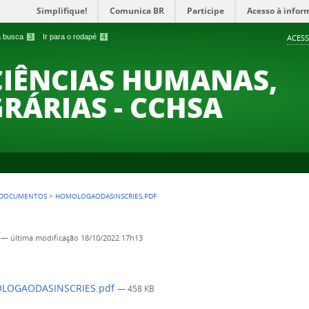
Simplifique!
Comunica BR
Participe
Acesso à infor
 a busca
3
Ir para o rodapé
4
ACESS
CIÊNCIAS HUMANAS,
GRÁRIAS - CCHSA
DOCUMENTOS
>
HOMOLOGAODASINSCRIES.PDF
—
última modificação
18/10/2022 17h13
OGAODASINSCRIES.pdf
— 458 KB