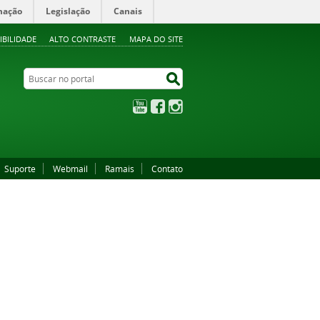
mação
Legislação
Canais
IBILIDADE
ALTO CONTRASTE
MAPA DO SITE
Buscar no portal
Buscar no portal
YouTube
Facebook
Instagram
Suporte
Webmail
Ramais
Contato