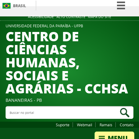
BRASIL
Simplifique!
ACESSIBILIDADE
ALTO CONTRASTE
MAPA DO SITE
Comunica BR
UNIVERSIDADE FEDERAL DA PARAÍBA - UFPB
CENTRO DE
Participe
CIÊNCIAS
Acesso à informação
HUMANAS,
Legislação
Canais
SOCIAIS E
AGRÁRIAS - CCHSA
BANANEIRAS - PB
Buscar no portal
Bus
Suporte
Webmail
Ramais
Contato