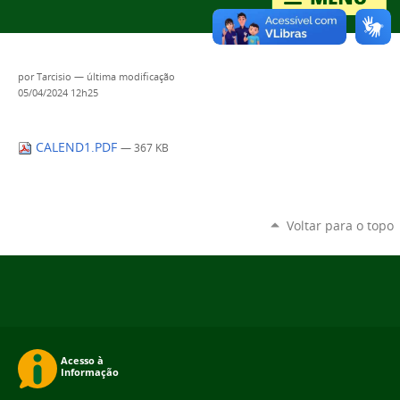
por
Tarcisio
—
última modificação
05/04/2024 12h25
CALEND1.PDF
— 367 KB
Voltar para o topo