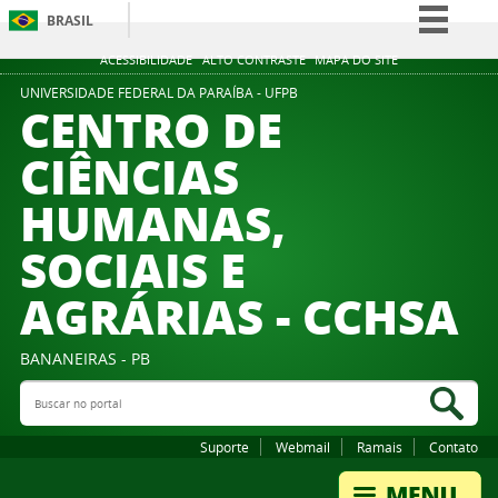
BRASIL
Simplifique!
ACESSIBILIDADE
ALTO CONTRASTE
MAPA DO SITE
Comunica BR
UNIVERSIDADE FEDERAL DA PARAÍBA - UFPB
CENTRO DE
Participe
CIÊNCIAS
Acesso à informação
HUMANAS,
Legislação
Canais
SOCIAIS E
AGRÁRIAS - CCHSA
BANANEIRAS - PB
Buscar no portal
Bus
Suporte
Webmail
Ramais
Contato