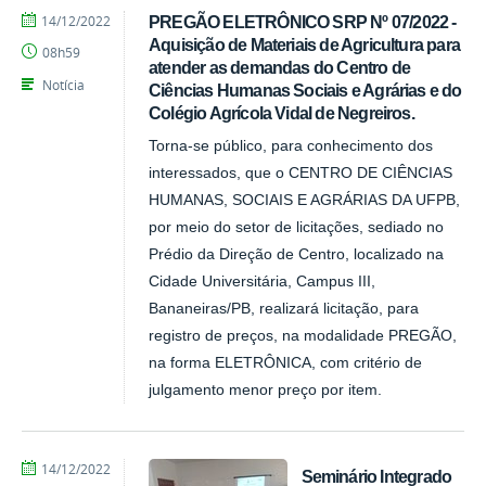
por
publicado
14/12/2022
PREGÃO ELETRÔNICO SRP Nº 07/2022 -
Tarcisio
Aquisição de Materiais de Agricultura para
08h59
atender as demandas do Centro de
Notícia
Ciências Humanas Sociais e Agrárias e do
Colégio Agrícola Vidal de Negreiros.
Torna-se público, para conhecimento dos
interessados, que o CENTRO DE CIÊNCIAS
HUMANAS, SOCIAIS E AGRÁRIAS DA UFPB,
por meio do setor de licitações, sediado no
Prédio da Direção de Centro, localizado na
Cidade Universitária, Campus III,
Bananeiras/PB, realizará licitação, para
registro de preços, na modalidade PREGÃO,
na forma ELETRÔNICA, com critério de
julgamento menor preço por item.
por
publicado
14/12/2022
Seminário Integrado
Tarcisio