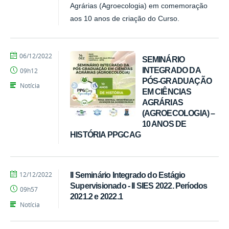
Agrárias (Agroecologia) em comemoração
aos 10 anos de criação do Curso.
por
publicado
06/12/2022
SEMINÁRIO
Tarcisio
INTEGRADO DA
09h12
PÓS-GRADUAÇÃO
Notícia
EM CIÊNCIAS
AGRÁRIAS
(AGROECOLOGIA) –
10 ANOS DE
HISTÓRIA PPGCAG
por
publicado
12/12/2022
II Seminário Integrado do Estágio
Tarcisio
Supervisionado - II SIES 2022. Períodos
09h57
2021.2 e 2022.1
Notícia