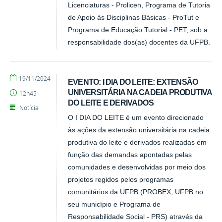
Licenciaturas - Prolicen, Programa de Tutoria
de Apoio às Disciplinas Básicas - ProTut e
Programa de Educação Tutorial - PET, sob a
responsabilidade dos(as) docentes da UFPB.
por
publicado
19/11/2024
EVENTO: I DIA DO LEITE: EXTENSÃO
CCHSA
UNIVERSITÁRIA NA CADEIA PRODUTIVA
12h45
DO LEITE E DERIVADOS
Notícia
O I DIA DO LEITE é um evento direcionado
às ações da extensão universitária na cadeia
produtiva do leite e derivados realizadas em
função das demandas apontadas pelas
comunidades e desenvolvidas por meio dos
projetos regidos pelos programas
comunitários da UFPB (PROBEX, UFPB no
seu município e Programa de
Responsabilidade Social - PRS) através da