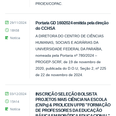
PROEX/COPAC.
por
publicado
29/11/2024
Portaria GD 160/2024 emitida pela direção
CCHSA
do CCHSA
18h58
A DIRETORA DO CENTRO DE CIÊNCIAS
Notícia
HUMANAS, SOCIAIS E AGRÁRIAS DA
UNIVERSIDADE FEDERAL DA PARAÍBA,
nomeada pela Portaria nº 780/2024 –
PROGEP-SCRF, de 19 de novembro de
2020, publicada do D.O.U, Seção 2, nº 225
de 22 de novembro de 2024.
por
publicado
03/12/2024
INSCRIÇÃO SELEÇÃO BOLSISTA
Tarcisio
PROJETOS MAIS CIÊNCIA NA ESCOLA
15h14
(CNPq) & PROLICEN UFPB "FORMAÇÃO
Notícia
DE PROFESSORES DA EDUCAÇÃO
BÁSICA EM ROBÓTICA EDUCACIONAL"