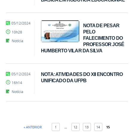
por
publicado
05/12/2024
NOTA DE PESAR
Tarcisio
PELO
10h28
FALECIMENTO DO
Notícia
PROFESSOR JOSÉ
HUMBERTO VILAR DA SILVA
por
publicado
05/12/2024
NOTA: ATIVIDADES DO XII ENCONTRO
Tarcisio
UNIFICADO DA UFPB
16h14
Notícia
« ANTERIOR
1
...
12
13
14
15