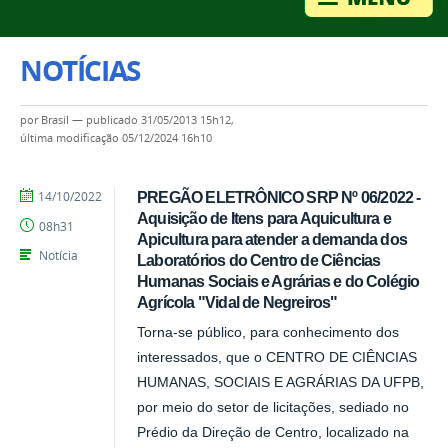
NOTÍCIAS
por
Brasil
—
publicado
31/05/2013 15h12,
última modificação
05/12/2024 16h10
por
publicado
14/10/2022
PREGÃO ELETRÔNICO SRP Nº 06/2022 -
CCHSA
Aquisição de Itens para Aquicultura e
08h31
Apicultura para atender a demanda dos
Notícia
Laboratórios do Centro de Ciências
Humanas Sociais e Agrárias e do Colégio
Agrícola "Vidal de Negreiros"
Torna-se público, para conhecimento dos
interessados, que o CENTRO DE CIÊNCIAS
HUMANAS, SOCIAIS E AGRÁRIAS DA UFPB,
por meio do setor de licitações, sediado no
Prédio da Direção de Centro, localizado na