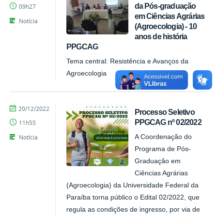
da Pós-graduação
09h27
em Ciências Agrárias
Notícia
(Agroecologia) - 10
anos de história
PPGCAG
Tema central: Resistência e Avanços da
Agroecologia
por
publicado
20/12/2022
Processo Seletivo
CCHSA
PPGCAG nº 02/2022
11h55
Notícia
A Coordenação do
Programa de Pós-
Graduação em
Ciências Agrárias
(Agroecologia) da Universidade Federal da
Paraíba torna público o Edital 02/2022, que
regula as condições de ingresso, por via de