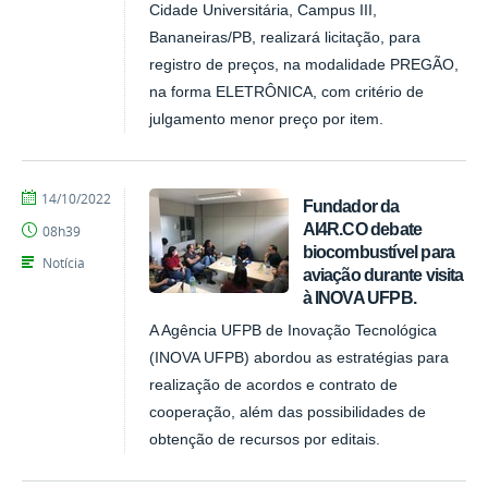
Cidade Universitária, Campus III,
Bananeiras/PB, realizará licitação, para
registro de preços, na modalidade PREGÃO,
na forma ELETRÔNICA, com critério de
julgamento menor preço por item.
por
publicado
14/10/2022
Fundador da
CCHSA
AI4R.CO debate
08h39
biocombustível para
Notícia
aviação durante visita
à INOVA UFPB.
A Agência UFPB de Inovação Tecnológica
(INOVA UFPB) abordou as estratégias para
realização de acordos e contrato de
cooperação, além das possibilidades de
obtenção de recursos por editais.