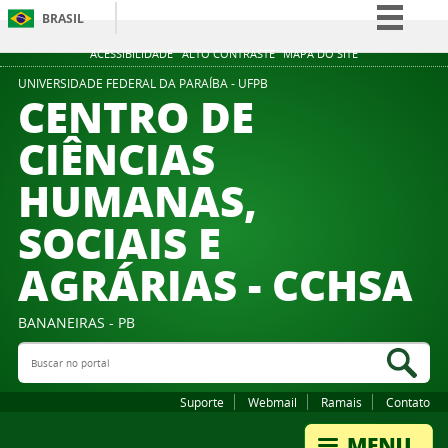
BRASIL
Simplifique!
ACESSIBILIDADE
ALTO CONTRASTE
MAPA DO SITE
Comunica BR
UNIVERSIDADE FEDERAL DA PARAÍBA - UFPB
CENTRO DE
Participe
CIÊNCIAS
Acesso à informação
HUMANAS,
Legislação
Canais
SOCIAIS E
AGRÁRIAS - CCHSA
BANANEIRAS - PB
Buscar no portal
Bus
Suporte
Webmail
Ramais
Contato