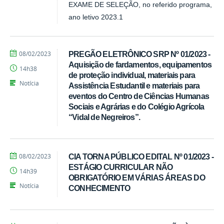
EXAME DE SELEÇÃO, no referido programa,
ano letivo 2023.1
por
publicado
08/02/2023
PREGÃO ELETRÔNICO SRP Nº 01/2023 -
Tarcisio
Aquisição de fardamentos, equipamentos
14h38
de proteção individual, materiais para
Notícia
Assistência Estudantil e materiais para
eventos do Centro de Ciências Humanas
Sociais e Agrárias e do Colégio Agrícola
“Vidal de Negreiros”.
por
publicado
08/02/2023
CIA TORNA PÚBLICO EDITAL Nº 01/2023 -
Tarcisio
ESTÁGIO CURRICULAR NÃO
14h39
OBRIGATÓRIO EM VÁRIAS ÁREAS DO
Notícia
CONHECIMENTO