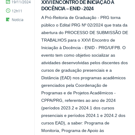
por
publicado
19/11/2024
XXVI ENCONTRO DE INICIAÇÃO À
CCHSA
DOCÊNCIA – ENID - 2024
12h11
A Pró-Reitoria de Graduação - PRG torna
Notícia
público o Edital PRG Nº 02/2024 que trata da
abertura do PROCESSO DE SUBMISSÃO DE
TRABALHOS para o XXVI Encontro de
Iniciação à Docência - ENID - PRG/UFPB. O
evento tem como objetivo socializar as
atividades desenvolvidas pelos discentes dos
cursos de graduação presenciais e a
Distância (EAD) nos programas acadêmicos
gerenciados pela Coordenação de
Programas e de Projetos Acadêmicos -
CPPA/PRG, referentes ao ano de 2024
(períodos 2023.2 e 2024.1 dos cursos
presenciais e períodos 2024.1 e 2024.2 dos
cursos EAD), a saber: Programa de
Monitoria, Programa de Apoio às