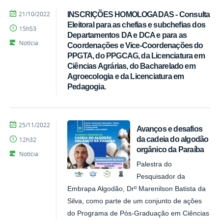
por
publicado
21/10/2022
INSCRIÇÕES HOMOLOGADAS - Consulta
Tarcisio
Eleitoral para as chefias e subchefias dos
15h53
Departamentos DA e DCA e para as
Notícia
Coordenações e Vice-Coordenações do
PPGTA, do PPGCAG, da Licenciatura em
Ciências Agrárias, do Bacharelado em
Agroecologia e da Licenciatura em
Pedagogia.
por
publicado
25/11/2022
Avanços e desafios
CCHSA
da cadeia do algodão
12h32
orgânico da Paraíba
Notícia
Palestra do
Pesquisador da
Embrapa Algodão, Drº Marenilson Batista da
Silva, como parte de um conjunto de ações
do Programa de Pós-Graduação em Ciências