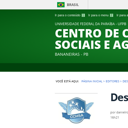
BRASIL
Ir para o conteúdo
1
Ir para o menu
2
Ir para
UNIVERSIDADE FEDERAL DA PARAÍBA - UFPB
CENTRO DE 
SOCIAIS E A
BANANEIRAS - PB
VOCÊ ESTÁ AQUI:
PÁGINA INICIAL
>
EDITORES
>
DES
Des
por
danielr
16h21