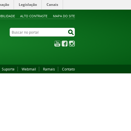
mação
Legislação
Canais
IBILIDADE
ALTO CONTRASTE
MAPA DO SITE
Buscar no portal
Buscar no portal
YouTube
Facebook
Instagram
Suporte
Webmail
Ramais
Contato