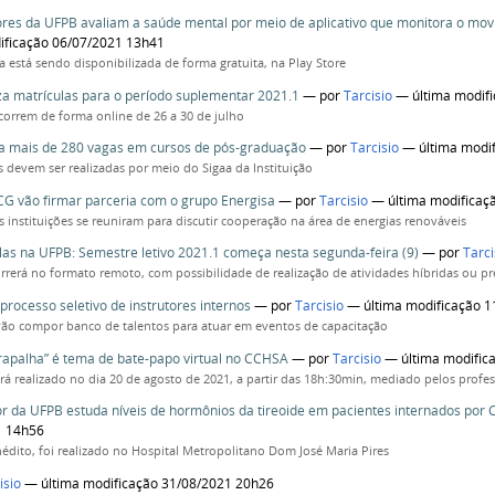
res da UFPB avaliam a saúde mental por meio de aplicativo que monitora o mov
ificação 06/07/2021 13h41
a está sendo disponibilizada de forma gratuita, na Play Store
za matrículas para o período suplementar 2021.1
—
por
Tarcisio
— última modif
ocorrem de forma online de 26 a 30 de julho
a mais de 280 vagas em cursos de pós-graduação
—
por
Tarcisio
— última modi
es devem ser realizadas por meio do Sigaa da Instituição
G vão firmar parceria com o grupo Energisa
—
por
Tarcisio
— última modificaç
s instituições se reuniram para discutir cooperação na área de energias renováveis
ulas na UFPB: Semestre letivo 2021.1 começa nesta segunda-feira (9)
—
por
Tarci
rrerá no formato remoto, com possibilidade de realização de atividades híbridas ou pr
processo seletivo de instrutores internos
—
por
Tarcisio
— última modificação 1
vão compor banco de talentos para atuar em eventos de capacitação
rapalha” é tema de bate-papo virtual no CCHSA
—
por
Tarcisio
— última modific
rá realizado no dia 20 de agosto de 2021, a partir das 18h:30min, mediado pelos profes
r da UFPB estuda níveis de hormônios da tireoide em pacientes internados por 
1 14h56
nédito, foi realizado no Hospital Metropolitano Dom José Maria Pires
isio
— última modificação 31/08/2021 20h26