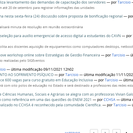
liza levantamento das demandas de capacitação dos servidores
—
por
Tarcisio
—
m até 20 de setembro para registrar informações das unidades
a nesta sexta-feira (24) discussão sobre proposta de bonificação regional
—
po
lisará minuta de resolução em reunião extraordinária
seleção para auxílio emergencial de acesso digital a estudantes do CAVN
—
por
ibilita aos discentes aquisição de equipamentos como computadores desktops, netboo
ve workshop online sobre Estratégias de Gestão Financeira
—
por
Tarcisio
— úl
são realizadas pelo SIGEventos
isio
— última modificação 09/11/2021 12h02
NTO AO SOFRIMENTO PSÍQUICO
—
por
Tarcisio
— última modificação 11/11/20
ce 600 vagas para curso gratuito em Educação Inclusiva
—
por
Tarcisio
— última
rá com oito polos de educação no Estado e será destinado a professores das redes est
e Ciências Humanas, Sociais e Agrárias se alegra com as professoras Vivian Gal
do como referência em uma das questões do ENEM 2021
—
por
CCHSA
— última 
ealizado no CCHSA é reconhecido pela comunidade Científica.
—
por
Tarcisio
— ú