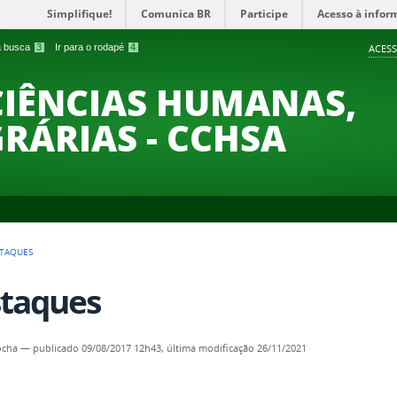
Simplifique!
Comunica BR
Participe
Acesso à infor
 a busca
3
Ir para o rodapé
4
ACESS
CIÊNCIAS HUMANAS,
GRÁRIAS - CCHSA
TAQUES
taques
ocha
—
publicado
09/08/2017 12h43,
última modificação
26/11/2021