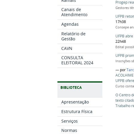
Ramais
Progep rea
Gestores tê
Canais de
Atendimento
UFPB retom
17h38
Agendas
Consepe ana
Relatório de
UFPB abre 
Gestão
22h48
Edital poss
CAVN
UFPB promo
CONSULTA
Inscrições 
ELEITORAL 2024
—
por
Tarc
ACOLHIME
UFPB ofere
Curso conta
BIBLIOTECA
O Centro d
texto cita
Apresentação
Trabalho r
Estrutura Física
Serviços
Normas