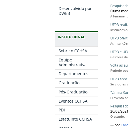
Pesquisado
Desenvolvido por
última mod
DWEB
A ferrament
UFPB reali
Inscrições 
INSTITUCIONAL
UFPB ofert
As inscriçõ
Sobre o CCHSA
UFPB e UFC
Gestores da
Equipe
Administrativa
Volta às a
Período oco
Departamentos
UFPB abre 
Graduação
Servidores 
Pós-Graduação
“Vau da Sa
O evento se
Eventos CCHSA
Pesquisado
PDI
26/08/202
O estudo, i
Estatuinte CCHSA
—
por
Tarc