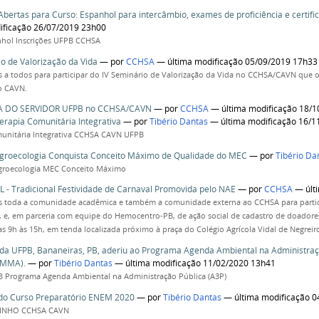
 Abertas para Curso: Espanhol para intercâmbio, exames de proficiência e certifi
ificação 26/07/2019 23h00
nhol Inscrições UFPB CCHSA
io de Valorização da Vida
—
por
CCHSA
— última modificação 05/09/2019 17h33
a todos para participar do IV Seminário de Valorização da Vida no CCHSA/CAVN que o
o CAVN.
A DO SERVIDOR UFPB no CCHSA/CAVN
—
por
CCHSA
— última modificação 18/
erapia Comunitária Integrativa
—
por
Tibério Dantas
— última modificação 16/1
munitária Integrativa CCHSA CAVN UFPB
groecologia Conquista Conceito Máximo de Qualidade do MEC
—
por
Tibério Da
Agroecologia MEC Conceito Máximo
- Tradicional Festividade de Carnaval Promovida pelo NAE
—
por
CCHSA
— últ
 toda a comunidade acadêmica e também a comunidade externa ao CCHSA para partic
, e, em parceria com equipe do Hemocentro-PB, de ação social de cadastro de doadores
das 9h às 15h, em tenda localizada próximo à praça do Colégio Agrícola Vidal de Negrei
 da UFPB, Bananeiras, PB, aderiu ao Programa Agenda Ambiental na Administraçã
(MMA).
—
por
Tibério Dantas
— última modificação 11/02/2020 13h41
 Programa Agenda Ambiental na Administração Pública (A3P)
 do Curso Preparatório ENEM 2020
—
por
Tibério Dantas
— última modificação 0
INHO CCHSA CAVN