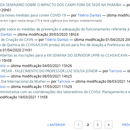
IZA SEMINÁRIO SOBRE O IMPACTO DOS CAMPI FORA DE SEDE NA PARAÍBA
—
p
0 20h01
ia novas medidas para conter COVID-19
—
por
Tibério Dantas
— última modifi
tra em vigor nesta terça (17) e terá vigência por tempo indeterminado
õe sobre as medidas de prevenção e adequação do funcionamento referente à 
o Dantas
— última modificação 30/03/2020 18h24
 de Criação do CAVN
—
por
Tibério Dantas
— última modificação 01/04/2020 20
o de Química do CCHSA/CAVN produz álcool para fins de doação a Prefeituras do
ão 01/04/2020 21h31
Abertas as inscrições para a XIII SEMANA DO SERVIDOR UFPB no CCHSA/CAVN
0 10h58
isio
— última modificação 04/03/2021 15h26
PESAR - FALECIMENTO DO PROFESSOR LUIZ SOUSA JÚNIOR
—
por
Tarcisio
— úl
isio
— última modificação 08/03/2021 14h25
- Dia Internacional da Mulher
—
por
Tarcisio
— última modificação 08/03/2021 1
isio
— última modificação 17/03/2021 11h29
ministrativa com as coordenações dos laboratórios do CCHSA. Planejamento e e
odificação 19/03/2021 11h58
« ANTERIOR
1
2
3
4
PRÓX