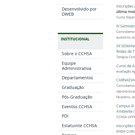
Inscrições
Desenvolvido por
última mod
DWEB
Curso Espa
IV Seminár
Convidamos 
auditório d
INSTITUCIONAL
XII SEMAN
Rodas de T
Sobre o CCHSA
Terapia Co
Equipe
Curso de A
Administrativa
Avaliação 
Departamentos
CARNAEVAL 
Convidamos
Graduação
reprodutiva
Pós-Graduação
fevereiro, 
Campus III
Eventos CCHSA
Ambiente 
PDI
CCHSA UFPB
Estatuinte CCHSA
Inscrições
ENEM CURS