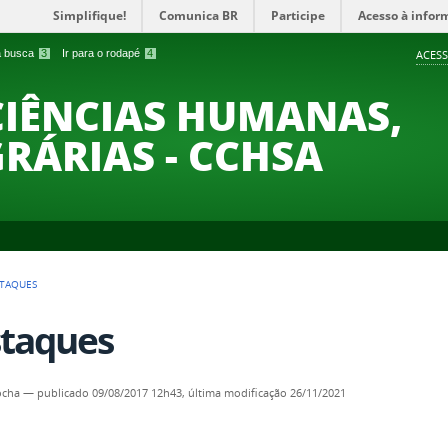
Simplifique!
Comunica BR
Participe
Acesso à infor
 a busca
3
Ir para o rodapé
4
ACESS
CIÊNCIAS HUMANAS,
GRÁRIAS - CCHSA
TAQUES
taques
ocha
—
publicado
09/08/2017 12h43,
última modificação
26/11/2021