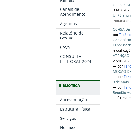
Ramais
UFPB REAL
Canais de
03/03/202
Atendimento
UFPB anunc
Portaria en
Agendas
CCHSA Disp
Relatório de
por
Tibéri
Gestão
Centenário
Laboratóri
CAVN
modificaç
ATENÇÃO: 
CONSULTA
27/10/202
ELEITORAL 2024
—
por
Tarc
MOÇÃO DE 
—
por
Tarc
8 de Maio 
BIBLIOTECA
—
por
Tarc
Reunião Ad
— última m
Apresentação
Estrutura Física
Serviços
Normas