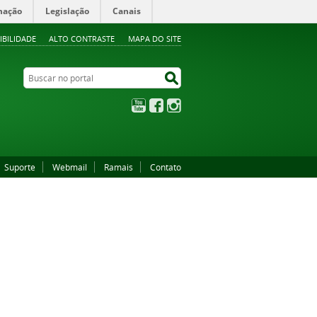
mação
Legislação
Canais
IBILIDADE
ALTO CONTRASTE
MAPA DO SITE
Buscar no portal
Buscar no portal
YouTube
Facebook
Instagram
Suporte
Webmail
Ramais
Contato