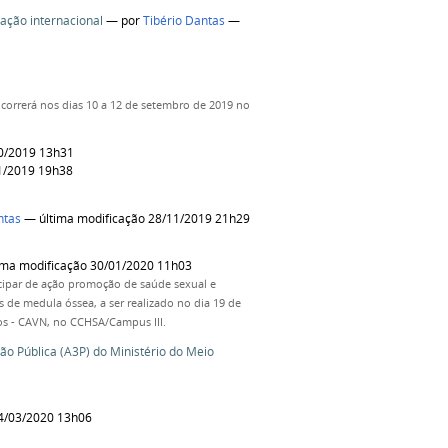
cação internacional
—
por
Tibério Dantas
—
correrá nos dias 10 a 12 de setembro de 2019 no
10/2019 13h31
1/2019 19h38
ntas
— última modificação 28/11/2019 21h29
ima modificação 30/01/2020 11h03
ipar de ação promoção de saúde sexual e
 de medula óssea, a ser realizado no dia 19 de
ros - CAVN, no CCHSA/Campus III.
o Pública (A3P) do Ministério do Meio
4/03/2020 13h06