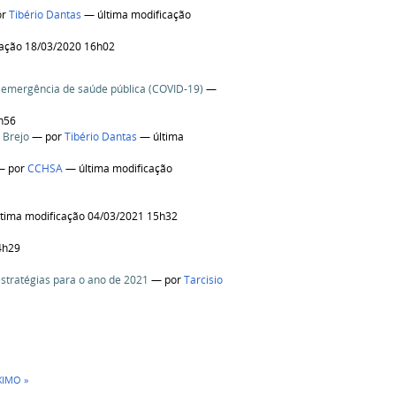
or
Tibério Dantas
— última modificação
cação 18/03/2020 16h02
emergência de saúde pública (COVID-19)
—
h56
 Brejo
—
por
Tibério Dantas
— última
—
por
CCHSA
— última modificação
tima modificação 04/03/2021 15h32
4h29
stratégias para o ano de 2021
—
por
Tarcisio
IMO »