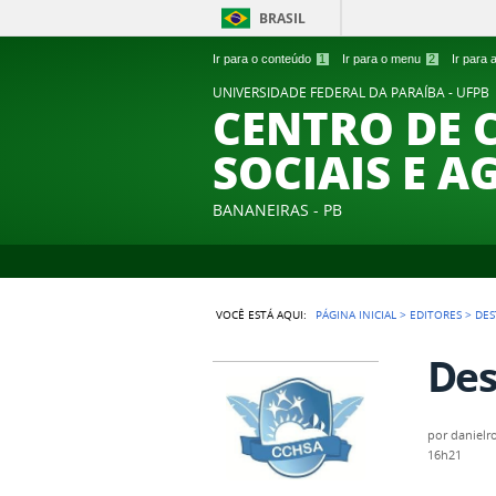
BRASIL
Ir para o conteúdo
1
Ir para o menu
2
Ir para
UNIVERSIDADE FEDERAL DA PARAÍBA - UFPB
CENTRO DE 
SOCIAIS E A
BANANEIRAS - PB
VOCÊ ESTÁ AQUI:
PÁGINA INICIAL
>
EDITORES
>
DES
Des
por
danielr
16h21