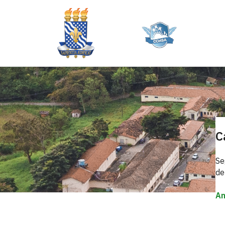
C
Se
de
An