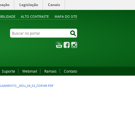
mação
Legislação
Canais
IBILIDADE
ALTO CONTRASTE
MAPA DO SITE
Buscar no portal
Buscar no portal
YouTube
Facebook
Instagram
Suporte
Webmail
Ramais
Contato
ULGAMENTO__DOU_28_02_COPIAR.PDF