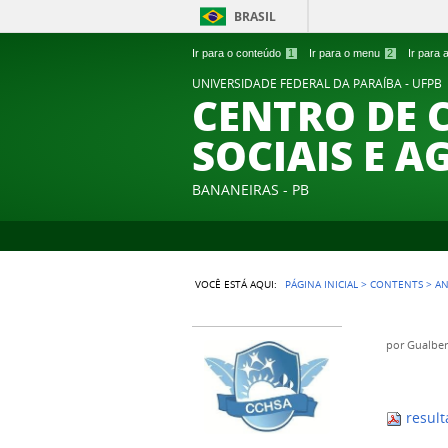
BRASIL
Ir para o conteúdo
1
Ir para o menu
2
Ir para
UNIVERSIDADE FEDERAL DA PARAÍBA - UFPB
CENTRO DE 
SOCIAIS E A
BANANEIRAS - PB
VOCÊ ESTÁ AQUI:
PÁGINA INICIAL
>
CONTENTS
>
A
por
Gualber
result