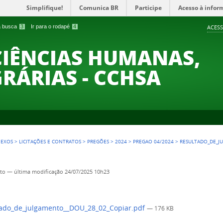
Simplifique!
Comunica BR
Participe
Acesso à infor
 a busca
3
Ir para o rodapé
4
ACESS
CIÊNCIAS HUMANAS,
GRÁRIAS - CCHSA
NEXOS
>
LICITAÇÕES E CONTRATOS
>
PREGÕES
>
2024
>
PREGAO 04/2024
>
RESULTADO_DE_J
to
—
última modificação
24/07/2025 10h23
ado_de_julgamento__DOU_28_02_Copiar.pdf
— 176 KB