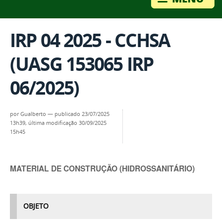
IRP 04 2025 - CCHSA
(UASG 153065 IRP
06/2025)
por
Gualberto
—
publicado
23/07/2025
13h39,
última modificação
30/09/2025
15h45
MATERIAL DE CONSTRUÇÃO (HIDROSSANITÁRIO)
OBJETO