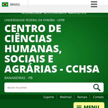
BRASIL
Simplifique!
ACESSIBILIDADE
ALTO CONTRASTE
MAPA DO SITE
Comunica BR
UNIVERSIDADE FEDERAL DA PARAÍBA - UFPB
CENTRO DE
Participe
CIÊNCIAS
Acesso à informação
HUMANAS,
Legislação
Canais
SOCIAIS E
AGRÁRIAS - CCHSA
BANANEIRAS - PB
Buscar no portal
Bus
Suporte
Webmail
Ramais
Contato