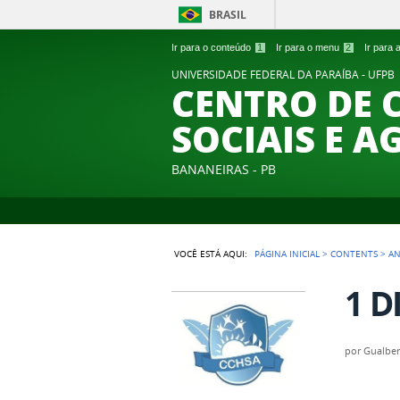
BRASIL
Ir para o conteúdo
1
Ir para o menu
2
Ir para
UNIVERSIDADE FEDERAL DA PARAÍBA - UFPB
CENTRO DE 
SOCIAIS E A
BANANEIRAS - PB
VOCÊ ESTÁ AQUI:
PÁGINA INICIAL
>
CONTENTS
>
A
1 D
por
Gualber