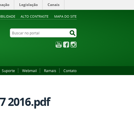
mação
Legislação
Canais
IBILIDADE
ALTO CONTRASTE
MAPA DO SITE
Buscar no portal
Buscar no portal
YouTube
Facebook
Instagram
Suporte
Webmail
Ramais
Contato
7 2016.pdf