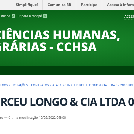
Simplifique!
Comunica BR
Participe
Acesso à infor
 a busca
3
Ir para o rodapé
4
ACESS
CIÊNCIAS HUMANAS,
GRÁRIAS - CCHSA
NEXOS
>
LICITAÇÕES E CONTRATOS
>
ATAS
>
2016
>
1 DIRCEU LONGO & CIA LTDA 07 2016.PDF
IRCEU LONGO & CIA LTDA 0
to
—
última modificação
10/02/2022 09h00