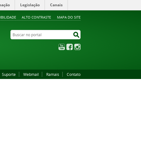
mação
Legislação
Canais
IBILIDADE
ALTO CONTRASTE
MAPA DO SITE
Buscar no portal
Buscar no portal
YouTube
Facebook
Instagram
Suporte
Webmail
Ramais
Contato