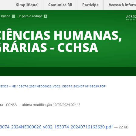
Simplifique!
Comunica BR
Participe
Acesso à infor
 a busca
3
Ir para o rodapé
4
ACESS
CIÊNCIAS HUMANAS,
GRÁRIAS - CCHSA
NEXOS
>
NE_153074_2024NE000026_V002_153074_20240716163630.PDF
ira - CCHSA
—
última modificação
19/07/2024 09h42
3074_2024NE000026_v002_153074_20240716163630.pdf
— 22 KB