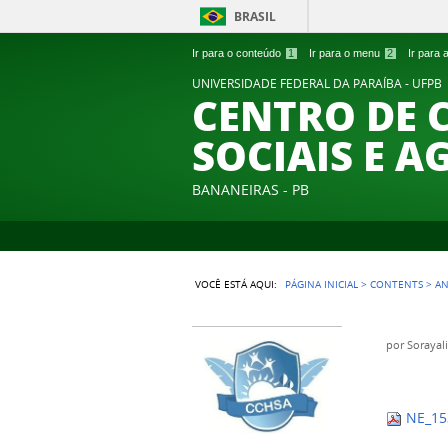
BRASIL
Ir para o conteúdo
1
Ir para o menu
2
Ir para
UNIVERSIDADE FEDERAL DA PARAÍBA - UFPB
CENTRO DE 
SOCIAIS E A
BANANEIRAS - PB
VOCÊ ESTÁ AQUI:
PÁGINA INICIAL
>
CONTENTS
>
A
por
Sorayal
NE_15