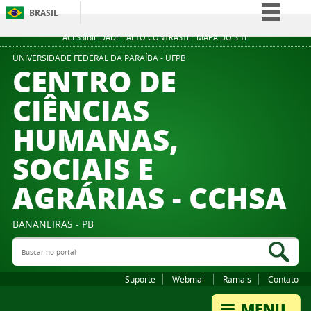
BRASIL
Simplifique!
ACESSIBILIDADE
ALTO CONTRASTE
MAPA DO SITE
Comunica BR
UNIVERSIDADE FEDERAL DA PARAÍBA - UFPB
CENTRO DE
Participe
CIÊNCIAS
Acesso à informação
HUMANAS,
Legislação
Canais
SOCIAIS E
AGRÁRIAS - CCHSA
BANANEIRAS - PB
Buscar no portal
Bus
Suporte
Webmail
Ramais
Contato