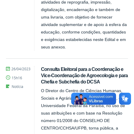
atividades de reprografia, impressão,
digitalização, encadernação e também de
uma livraria, com objetivo de fornecer
atividade suplementar e de apoio à esfera da
educação, conforme condições, quantidades
e exigências estabelecidas neste Edital e em
seus anexos.
por
publicado
26/04/2023
Consulta Eleitoral para a Coordenação e
Tarcisio
Vice-Coordenação de Agroecologia e para
15h16
Chefia e Subchefia do DCSA
Notícia
O Diretor do Centro de Ciências Humanas,
Sociais e Agrárias (CCHSA), Campus III, da
Universidade Federal da Paraíba, no uso de
suas atribuições e com base na Resolução
número 01/2008 do CONSELHO DE
CENTRO/CCHSA/UFPB, torna pública, a