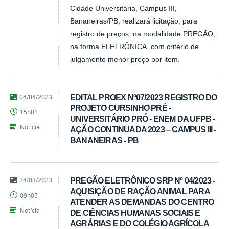
Cidade Universitária, Campus III,
Bananeiras/PB, realizará licitação, para
registro de preços, na modalidade PREGÃO,
na forma ELETRÔNICA, com critério de
julgamento menor preço por item.
por
publicado
04/04/2023
EDITAL PROEX Nº07/2023 REGISTRO DO
Tarcisio
PROJETO CURSINHO PRÉ -
15h01
UNIVERSITÁRIO PRÓ - ENEM DA UFPB -
Notícia
AÇÃO CONTINUADA 2023 – CAMPUS III -
BANANEIRAS - PB
por
publicado
24/03/2023
PREGÃO ELETRÔNICO SRP Nº 04/2023 -
Tarcisio
AQUISIÇÃO DE RAÇÃO ANIMAL PARA
09h05
ATENDER AS DEMANDAS DO CENTRO
Notícia
DE CIÊNCIAS HUMANAS SOCIAIS E
AGRÁRIAS E DO COLÉGIO AGRÍCOLA