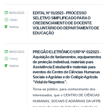
por
publicado
08/02/2023
EDITAL Nº 01/2023 - PROCESSO
Tarcisio
SELETIVO SIMPLIFICADO PARA O
15h41
CREDENCIAMENTO DE DOCENTE
Notícia
VOLUNTÁRIO DO DEPARTAMENTO DE
EDUCAÇÃO
por
publicado
08/02/2023
PREGÃO ELETRÔNICO SRP Nº 01/2023 -
Tarcisio
Aquisição de fardamentos, equipamentos
11h12
de proteção individual, materiais para
Notícia
Assistência Estudantil e materiais para
eventos do Centro de Ciências Humanas
Sociais e Agrárias e do Colégio Agrícola
“Vidal de Negreiros”.
Torna-se público, para conhecimento dos
interessados, que o CENTRO DE CIÊNCIAS
HUMANAS, SOCIAIS E AGRÁRIAS DA UFPB,