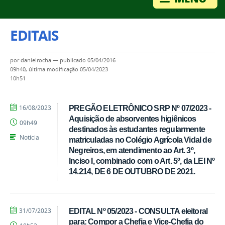
EDITAIS
por
danielrocha
—
publicado
05/04/2016
09h40,
última modificação
05/04/2023
10h51
por
publicado
16/08/2023
PREGÃO ELETRÔNICO SRP Nº 07/2023 -
Tarcisio
Aquisição de absorventes higiênicos
09h49
destinados às estudantes regularmente
Notícia
matriculadas no Colégio Agrícola Vidal de
Negreiros, em atendimento ao Art. 3º,
Inciso I, combinado com o Art. 5º, da LEI Nº
14.214, DE 6 DE OUTUBRO DE 2021.
por
publicado
31/07/2023
EDITAL Nº 05/2023 - CONSULTA eleitoral
Tarcisio
para: Compor a Chefia e Vice-Chefia do