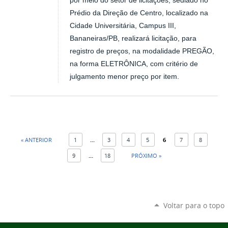
por meio do setor de licitações, sediado no
Prédio da Direção de Centro, localizado na
Cidade Universitária, Campus III,
Bananeiras/PB, realizará licitação, para
registro de preços, na modalidade PREGÃO,
na forma ELETRÔNICA, com critério de
julgamento menor preço por item.
« ANTERIOR
1
...
3
4
5
6
7
8
9
...
18
PRÓXIMO »
Voltar para o topo