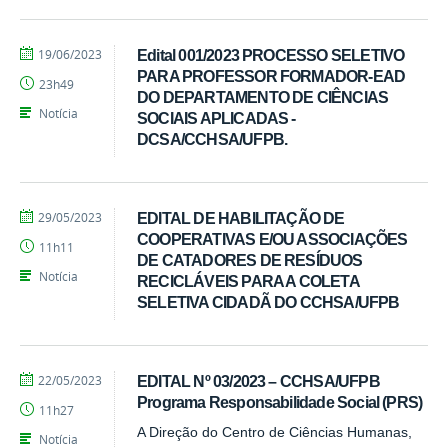
por
publicado
19/06/2023
Edital 001/2023 PROCESSO SELETIVO
Tarcisio
PARA PROFESSOR FORMADOR-EAD
23h49
DO DEPARTAMENTO DE CIÊNCIAS
Notícia
SOCIAIS APLICADAS -
DCSA/CCHSA/UFPB.
por
publicado
29/05/2023
EDITAL DE HABILITAÇÃO DE
Tarcisio
COOPERATIVAS E/OU ASSOCIAÇÕES
11h11
DE CATADORES DE RESÍDUOS
Notícia
RECICLÁVEIS PARA A COLETA
SELETIVA CIDADÃ DO CCHSA/UFPB
por
publicado
22/05/2023
EDITAL Nº 03/2023 – CCHSA/UFPB
Tarcisio
Programa Responsabilidade Social (PRS)
11h27
A Direção do Centro de Ciências Humanas,
Notícia