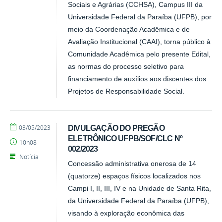
Sociais e Agrárias (CCHSA), Campus III da
Universidade Federal da Paraíba (UFPB), por
meio da Coordenação Acadêmica e de
Avaliação Institucional (CAAI), torna público à
Comunidade Acadêmica pelo presente Edital,
as normas do processo seletivo para
financiamento de auxílios aos discentes dos
Projetos de Responsabilidade Social.
por
publicado
03/05/2023
DIVULGAÇÃO DO PREGÃO
Tarcisio
ELETRÔNICO UFPB/SOF/CLC Nº
10h08
002/2023
Notícia
Concessão administrativa onerosa de 14
(quatorze) espaços físicos localizados nos
Campi I, II, III, IV e na Unidade de Santa Rita,
da Universidade Federal da Paraíba (UFPB),
visando à exploração econômica das