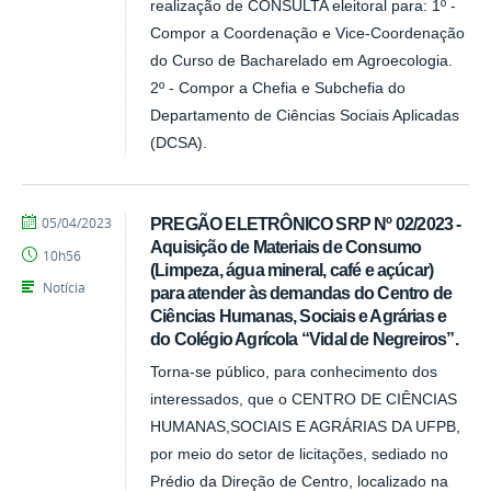
realização de CONSULTA eleitoral para: 1º -
Compor a Coordenação e Vice-Coordenação
do Curso de Bacharelado em Agroecologia.
2º - Compor a Chefia e Subchefia do
Departamento de Ciências Sociais Aplicadas
(DCSA).
por
publicado
05/04/2023
PREGÃO ELETRÔNICO SRP Nº 02/2023 -
Tarcisio
Aquisição de Materiais de Consumo
10h56
(Limpeza, água mineral, café e açúcar)
Notícia
para atender às demandas do Centro de
Ciências Humanas, Sociais e Agrárias e
do Colégio Agrícola “Vidal de Negreiros”.
Torna-se público, para conhecimento dos
interessados, que o CENTRO DE CIÊNCIAS
HUMANAS,SOCIAIS E AGRÁRIAS DA UFPB,
por meio do setor de licitações, sediado no
Prédio da Direção de Centro, localizado na