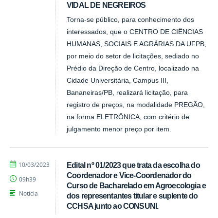
VIDAL DE NEGREIROS
Torna-se público, para conhecimento dos
interessados, que o CENTRO DE CIÊNCIAS
HUMANAS, SOCIAIS E AGRÁRIAS DA UFPB,
por meio do setor de licitações, sediado no
Prédio da Direção de Centro, localizado na
Cidade Universitária, Campus III,
Bananeiras/PB, realizará licitação, para
registro de preços, na modalidade PREGÃO,
na forma ELETRÔNICA, com critério de
julgamento menor preço por item.
por
publicado
10/03/2023
Edital nº 01/2023 que trata da escolha do
Tarcisio
Coordenador e Vice-Coordenador do
09h39
Curso de Bacharelado em Agroecologia e
Notícia
dos representantes titular e suplente do
CCHSA junto ao CONSUNI.