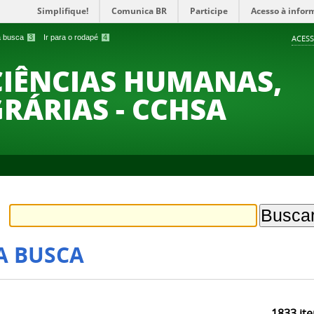
Simplifique!
Comunica BR
Participe
Acesso à infor
 a busca
3
Ir para o rodapé
4
ACESS
CIÊNCIAS HUMANAS,
GRÁRIAS - CCHSA
A BUSCA
1833
ite