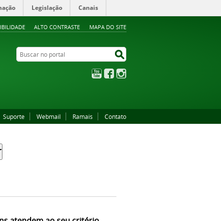
mação
Legislação
Canais
IBILIDADE
ALTO CONTRASTE
MAPA DO SITE
Buscar no portal
Buscar no portal
YouTube
Facebook
Instagram
Suporte
Webmail
Ramais
Contato
ns atendem ao seu critério.