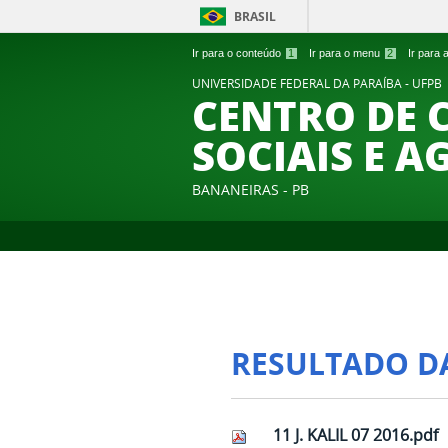
BRASIL
Ir para o conteúdo
1
Ir para o menu
2
Ir para
UNIVERSIDADE FEDERAL DA PARAÍBA - UFPB
CENTRO DE 
SOCIAIS E A
BANANEIRAS - PB
RESULTADO D
11 J. KALIL 07 2016.pdf