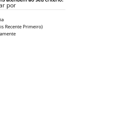
ar por
ia
is Recente Primeiro)
camente