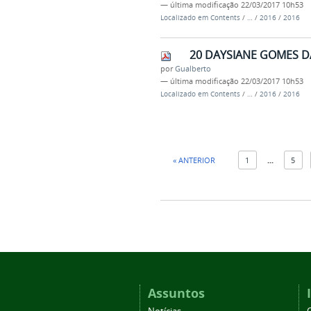
—
última modificação
22/03/2017 10h53
Localizado em
Contents
/
…
/
2016
/
2016
20 DAYSIANE GOMES DA
por
Gualberto
—
última modificação
22/03/2017 10h53
Localizado em
Contents
/
…
/
2016
/
2016
« ANTERIOR
1
...
5
Assuntos