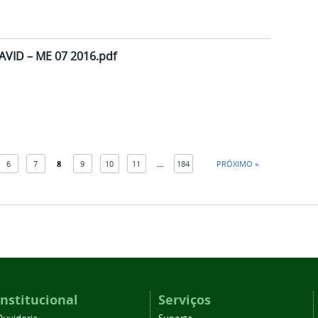
VID – ME 07 2016.pdf
6
7
8
9
10
11
...
184
PRÓXIMO »
Institucional
Serviços