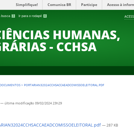
Simplifique!
Comunica BR
Participe
Acesso à infor
 a busca
3
Ir para o rodapé
4
ACESS
CIÊNCIAS HUMANAS,
GRÁRIAS - CCHSA
DOCUMENTOS
>
PORTARIAN32024CCHSACCAEADCOMISSOELEITORAL.PDF
—
última modificação
09/02/2024 23h29
RIAN32024CCHSACCAEADCOMISSOELEITORAL.pdf
— 287 KB