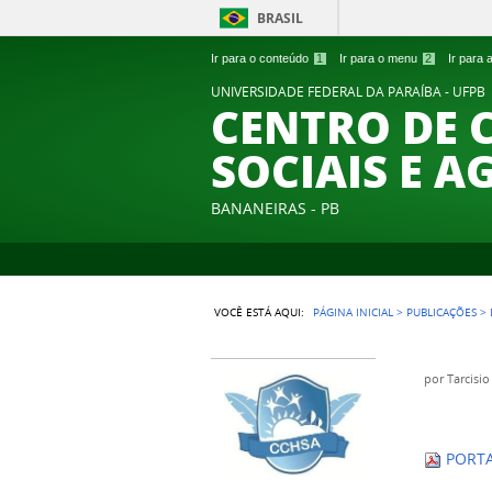
BRASIL
Ir para o conteúdo
1
Ir para o menu
2
Ir para
UNIVERSIDADE FEDERAL DA PARAÍBA - UFPB
CENTRO DE 
SOCIAIS E A
BANANEIRAS - PB
VOCÊ ESTÁ AQUI:
PÁGINA INICIAL
>
PUBLICAÇÕES
>
por
Tarcisio
PORTA