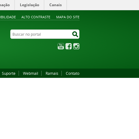
mação
Legislação
Canais
IBILIDADE
ALTO CONTRASTE
MAPA DO SITE
Buscar no portal
Buscar no portal
YouTube
Facebook
Instagram
Suporte
Webmail
Ramais
Contato