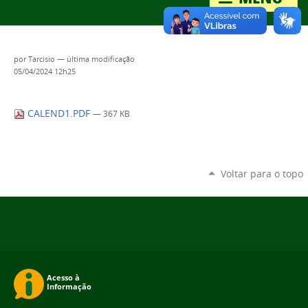
por
Tarcisio
—
última modificação
05/04/2024 12h25
CALEND1.PDF
— 367 KB
Voltar para o topo