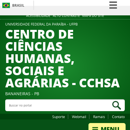
BRASIL
Simplifique!
ACESSIBILIDADE
ALTO CONTRASTE
MAPA DO SITE
Comunica BR
UNIVERSIDADE FEDERAL DA PARAÍBA - UFPB
CENTRO DE
Participe
CIÊNCIAS
Acesso à informação
HUMANAS,
Legislação
Canais
SOCIAIS E
AGRÁRIAS - CCHSA
BANANEIRAS - PB
Buscar no portal
Bus
Suporte
Webmail
Ramais
Contato